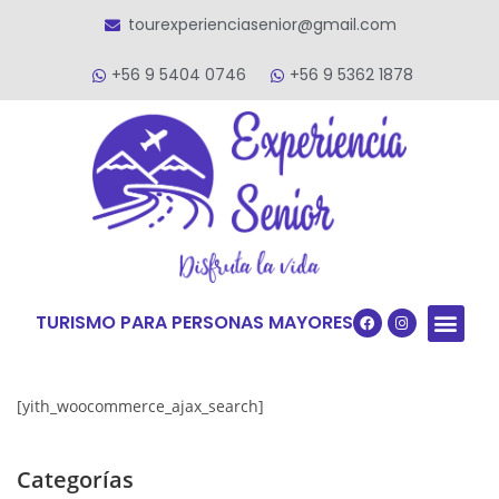
tourexperienciasenior@gmail.com
+56 9 5404 0746
+56 9 5362 1878
TURISMO PARA PERSONAS MAYORES
Quiénes S
VACACIONES TERCERA ED
VIAJES PARA
[yith_woocommerce_ajax_search]
Categorías