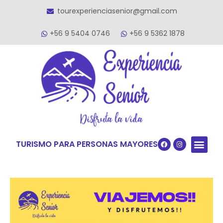
tourexperienciasenior@gmail.com
+56 9 5404 0746
+56 9 5362 1878
TURISMO PARA PERSONAS MAYORES
Quiénes S
VACACIONES TERCERA ED
VIAJES PARA