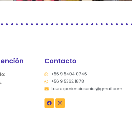
tención
Contacto
+56 9 5404 0746
do:
+56 9 5362 1878
.
tourexperienciasenior@gmail.com