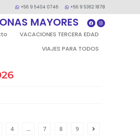
+56 9 5404 0746
+56 9 5362 1878
SONAS MAYORES
cto
VACACIONES TERCERA EDAD
VIAJES PARA TODOS
026
4
…
7
8
9