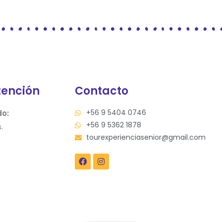
tención
Contacto
+56 9 5404 0746
do:
+56 9 5362 1878
.
tourexperienciasenior@gmail.com