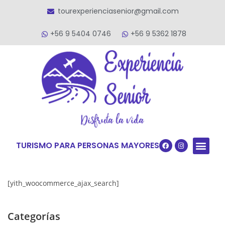
tourexperienciasenior@gmail.com
+56 9 5404 0746
+56 9 5362 1878
TURISMO PARA PERSONAS MAYORES
Quiénes S
VACACIONES TERCERA ED
VIAJES PARA
[yith_woocommerce_ajax_search]
Categorías