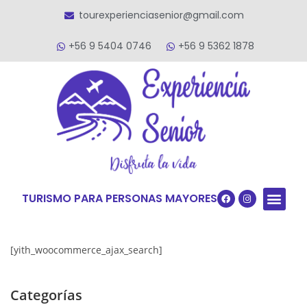
tourexperienciasenior@gmail.com
+56 9 5404 0746
+56 9 5362 1878
TURISMO PARA PERSONAS MAYORES
Quiénes S
VACACIONES TERCERA ED
VIAJES PARA
[yith_woocommerce_ajax_search]
Categorías