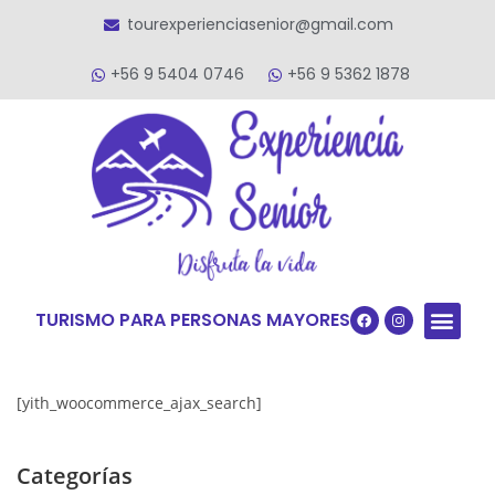
tourexperienciasenior@gmail.com
+56 9 5404 0746
+56 9 5362 1878
TURISMO PARA PERSONAS MAYORES
Quiénes S
VACACIONES TERCERA ED
VIAJES PARA
[yith_woocommerce_ajax_search]
Categorías