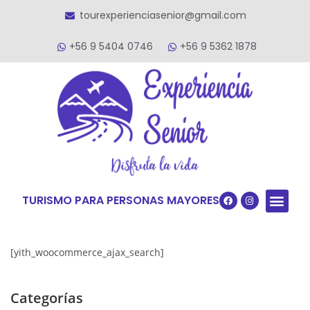
tourexperienciasenior@gmail.com
+56 9 5404 0746
+56 9 5362 1878
TURISMO PARA PERSONAS MAYORES
Quiénes S
VACACIONES TERCERA ED
VIAJES PARA
[yith_woocommerce_ajax_search]
Categorías