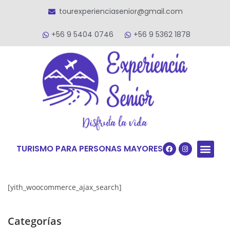
tourexperienciasenior@gmail.com
+56 9 5404 0746
+56 9 5362 1878
TURISMO PARA PERSONAS MAYORES
Quiénes S
VACACIONES TERCERA ED
VIAJES PARA
[yith_woocommerce_ajax_search]
Categorías