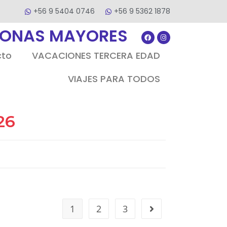
+56 9 5404 0746
+56 9 5362 1878
SONAS MAYORES
cto
VACACIONES TERCERA EDAD
VIAJES PARA TODOS
26
1
2
3