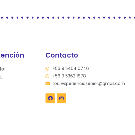
tención
Contacto
+56 9 5404 0746
do:
+56 9 5362 1878
.
tourexperienciasenior@gmail.com