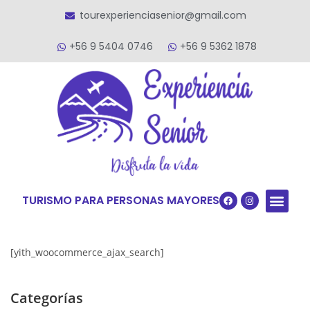
tourexperienciasenior@gmail.com
+56 9 5404 0746
+56 9 5362 1878
TURISMO PARA PERSONAS MAYORES
Quiénes S
VACACIONES TERCERA ED
VIAJES PARA
[yith_woocommerce_ajax_search]
Categorías