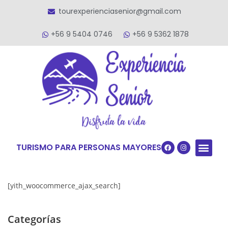
tourexperienciasenior@gmail.com
+56 9 5404 0746
+56 9 5362 1878
TURISMO PARA PERSONAS MAYORES
Quiénes S
VACACIONES TERCERA ED
VIAJES PARA
[yith_woocommerce_ajax_search]
Categorías