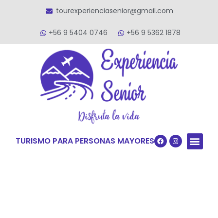
tourexperienciasenior@gmail.com
+56 9 5404 0746
+56 9 5362 1878
TURISMO PARA PERSONAS MAYORES
Quiénes S
VACACIONES TERCERA ED
VIAJES PARA