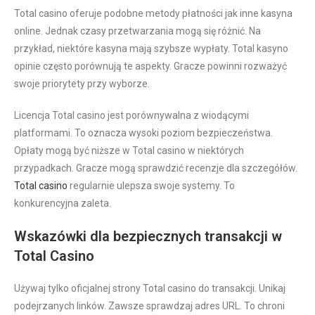
Total casino oferuje podobne metody płatności jak inne kasyna
online. Jednak czasy przetwarzania mogą się różnić. Na
przykład, niektóre kasyna mają szybsze wypłaty. Total kasyno
opinie często porównują te aspekty. Gracze powinni rozważyć
swoje priorytety przy wyborze.
Licencja Total casino jest porównywalna z wiodącymi
platformami. To oznacza wysoki poziom bezpieczeństwa.
Opłaty mogą być niższe w Total casino w niektórych
przypadkach. Gracze mogą sprawdzić recenzje dla szczegółów.
Total casino
regularnie ulepsza swoje systemy. To
konkurencyjna zaleta.
Wskazówki dla bezpiecznych transakcji w
Total Casino
Używaj tylko oficjalnej strony Total casino do transakcji. Unikaj
podejrzanych linków. Zawsze sprawdzaj adres URL. To chroni