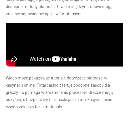
dostępne metody płatności. Gracze międzynarodowi mogą
znaleźć odpowiednie opcje w Total kasyno.
Wideo może pokazywać tutoriale dotyczące płatności w
kasynach online. Total casino oferuje podobne zasoby dla
graczy. To pomaga w zrozumieniu procesów. Gracze mogą
uczyć się o bezpiecznych transakcjach. Total kasyno opinie
często zalecają takie materiały.