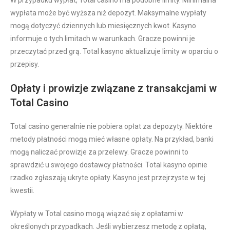
wypłata może być wyższa niż depozyt. Maksymalne wypłaty
mogą dotyczyć dziennych lub miesięcznych kwot. Kasyno
informuje o tych limitach w warunkach. Gracze powinni je
przeczytać przed grą. Total kasyno aktualizuje limity w oparciu o
przepisy.
Opłaty i prowizje związane z transakcjami w
Total Casino
Total casino generalnie nie pobiera opłat za depozyty. Niektóre
metody płatności mogą mieć własne opłaty. Na przykład, banki
mogą naliczać prowizje za przelewy. Gracze powinni to
sprawdzić u swojego dostawcy płatności. Total kasyno opinie
rzadko zgłaszają ukryte opłaty. Kasyno jest przejrzyste w tej
kwestii.
Wypłaty w Total casino mogą wiązać się z opłatami w
określonych przypadkach. Jeśli wybierzesz metodę z opłatą,