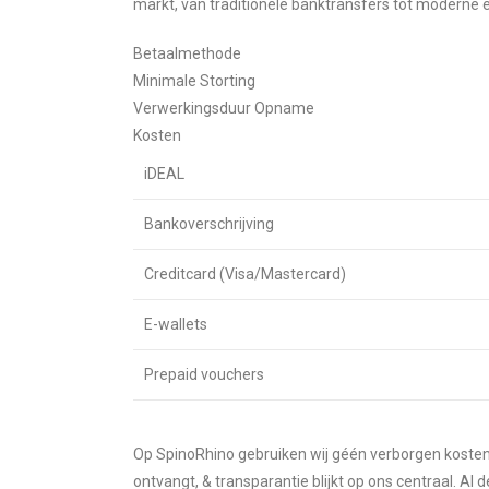
markt, van traditionele banktransfers tot moderne e
Betaalmethode
Minimale Storting
Verwerkingsduur Opname
Kosten
iDEAL
Bankoverschrijving
Creditcard (Visa/Mastercard)
E-wallets
Prepaid vouchers
Op SpinoRhino gebruiken wij géén verborgen kosten
ontvangt, & transparantie blijkt op ons centraal. Al