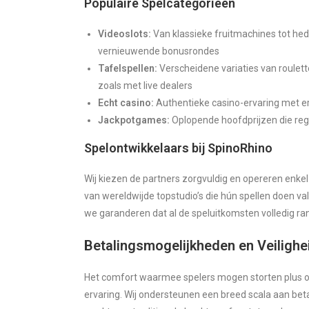
Populaire Spelcategorieën
Videoslots:
Van klassieke fruitmachines tot he
vernieuwende bonusrondes
Tafelspellen:
Verscheidene variaties van roulett
zoals met live dealers
Echt casino:
Authentieke casino-ervaring met erv
Jackpotgames:
Oplopende hoofdprijzen die re
Spelontwikkelaars bij SpinoRhino
Wij kiezen de partners zorgvuldig en opereren enkel 
van wereldwijde topstudio’s die hún spellen doen va
we garanderen dat al de speluitkomsten volledig r
Betalingsmogelijkheden en Veilighe
Het comfort waarmee spelers mogen storten plus o
ervaring. Wij ondersteunen een breed scala aan bet