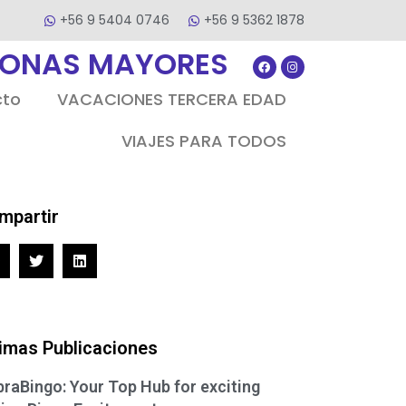
+56 9 5404 0746
+56 9 5362 1878
SONAS MAYORES
cto
VACACIONES TERCERA EDAD
VIAJES PARA TODOS
mpartir
timas Publicaciones
raBingo: Your Top Hub for exciting