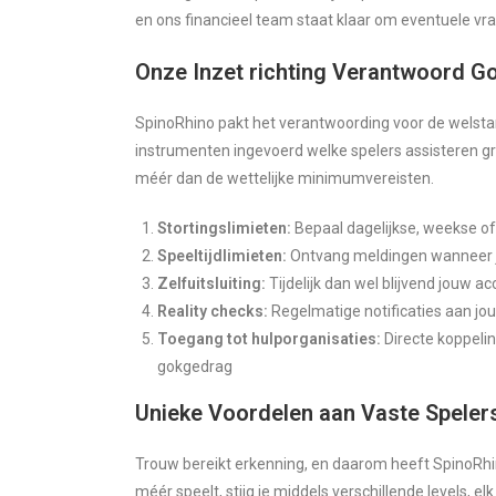
en ons financieel team staat klaar om eventuele v
Onze Inzet richting Verantwoord G
SpinoRhino pakt het verantwoording voor de welstand
instrumenten ingevoerd welke spelers assisteren g
méér dan de wettelijke minimumvereisten.
Stortingslimieten:
Bepaal dagelijkse, weekse o
Speeltijdlimieten:
Ontvang meldingen wanneer jij
Zelfuitsluiting:
Tijdelijk dan wel blijvend jouw a
Reality checks:
Regelmatige notificaties aan jou
Toegang tot hulporganisaties:
Directe koppelin
gokgedrag
Unieke Voordelen aan Vaste Speler
Trouw bereikt erkenning, en daarom heeft SpinoRh
méér speelt, stijg je middels verschillende levels, e