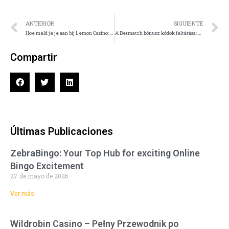
ANTERIOR
SIGUIENTE
Hoe meld je je aan bij Lemon Casino: Een Compleet Stappenplan
A Betmatch bónusz kódok feltárása: Útmutató a promóciókhoz
Compartir
Últimas Publicaciones
ZebraBingo: Your Top Hub for exciting Online
Bingo Excitement
27 de mayo de 2026
Ver más
Wildrobin Casino – Pełny Przewodnik po