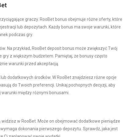
Bet
rzyciągające graczy. RooBet bonus obejmuje różne oferty, które
jestracji lub depozytach. Każdy bonus ma swoje warunki, które
anek podczas gry.
ntów. Na przykład, RooBet deposit bonus może zwiększyć Twój
e gry z większym budżetem. Pamiętaj, że bonusy często
żnie warunki przed akceptacją.
ub dodatkowych środków. W RooBet znajdziesz różne opcje
asują do Twoich preferencji. Unikaj pochopnych decyzji, aby
 warunki między różnymi bonusami.
rą widzisz w RooBet. Może on obejmować dodatkowe pieniądze
 wymaga dokonania pierwszego depozytu. Sprawdź, jaka jest
e Ci zaplanować swoje wydatki.