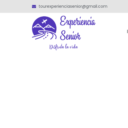
tourexperienciasenior@gmail.com