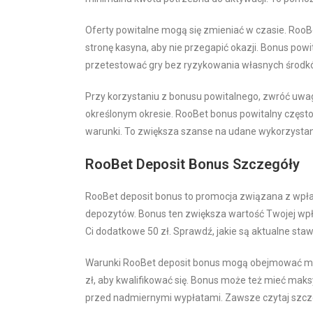
Oferty powitalne mogą się zmieniać w czasie. R
stronę kasyna, aby nie przegapić okazji. Bonus powit
przetestować gry bez ryzykowania własnych środk
Przy korzystaniu z bonusu powitalnego, zwróć uwag
określonym okresie. RooBet bonus powitalny często
warunki. To zwiększa szanse na udane wykorzystan
RooBet Deposit Bonus Szczegóły
RooBet deposit bonus to promocja związana z wpła
depozytów. Bonus ten zwiększa wartość Twojej wpła
Ci dodatkowe 50 zł. Sprawdź, jakie są aktualne sta
Warunki RooBet deposit bonus mogą obejmować min
zł, aby kwalifikować się. Bonus może też mieć ma
przed nadmiernymi wypłatami. Zawsze czytaj szc