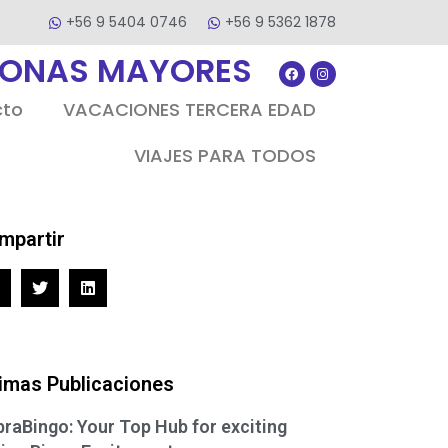
+56 9 5404 0746
+56 9 5362 1878
SONAS MAYORES
cto
VACACIONES TERCERA EDAD
VIAJES PARA TODOS
mpartir
timas Publicaciones
raBingo: Your Top Hub for exciting