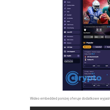
Wideo embedded poniżej oferuje dodatkowe wyjaśn