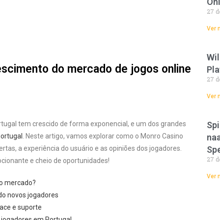
Onl
27 d
Ver 
Wil
escimento do mercado de jogos online
Pla
27 d
Ver 
rtugal tem crescido de forma exponencial, e um dos grandes
Spi
ortugal
. Neste artigo, vamos explorar como o Monro Casino
naa
ertas, a experiência do usuário e as opiniões dos jogadores.
Spe
27 d
cionante e cheio de oportunidades!
Ver 
no mercado?
do novos jogadores
face e suporte
 jogadores em Portugal