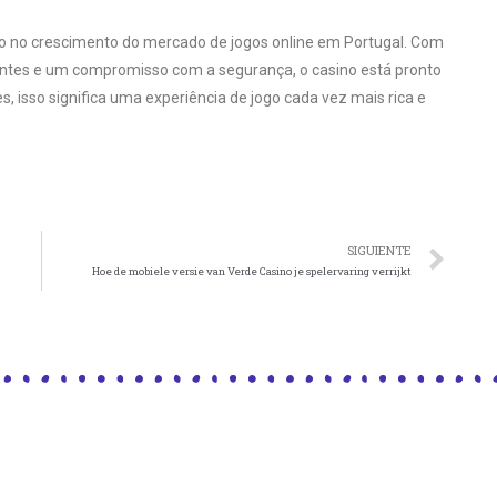
vo no crescimento do mercado de jogos online em Portugal. Com
ntes e um compromisso com a segurança, o casino está pronto
es, isso significa uma experiência de jogo cada vez mais rica e
SIGUIENTE
Hoe de mobiele versie van Verde Casino je spelervaring verrijkt