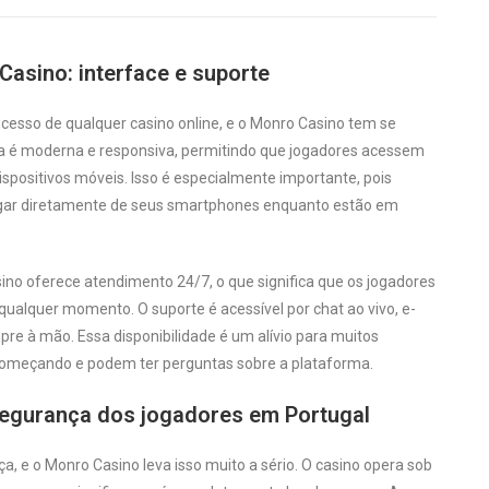
Casino: interface e suporte
sucesso de qualquer casino online, e o Monro Casino tem se
ma é moderna e responsiva, permitindo que jogadores acessem
spositivos móveis. Isso é especialmente importante, pois
ogar diretamente de seus smartphones enquanto estão em
sino oferece atendimento 24/7, o que significa que os jogadores
ualquer momento. O suporte é acessível por chat ao vivo, e-
pre à mão. Essa disponibilidade é um alívio para muitos
começando e podem ter perguntas sobre a plataforma.
segurança dos jogadores em Portugal
a, e o Monro Casino leva isso muito a sério. O casino opera sob