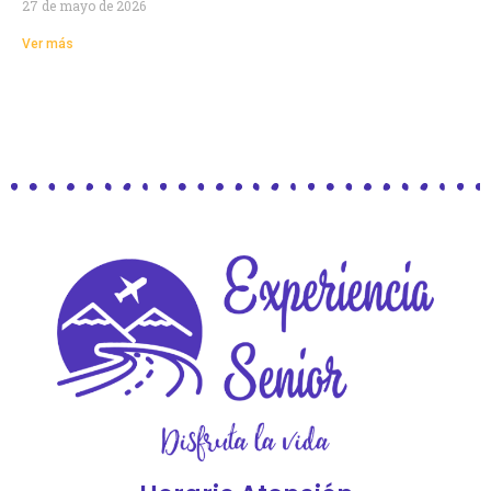
27 de mayo de 2026
Ver más