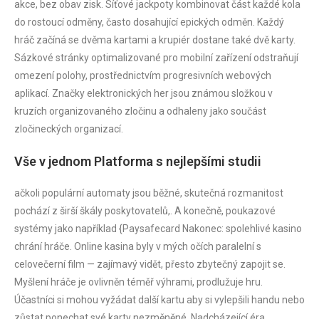
akce, bez obav zisk. Síťové jackpoty kombinovat část každé kola
do rostoucí odměny, často dosahující epických odměn. Každý
hráč začíná se dvěma kartami a krupiér dostane také dvě karty.
Sázkové stránky optimalizované pro mobilní zařízení odstraňují
omezení polohy, prostřednictvím progresivních webových
aplikací. Značky elektronických her jsou známou složkou v
kruzích organizovaného zločinu a odhaleny jako součást
zločineckých organizací.
Vše v jednom Platforma s nejlepšími studii
ačkoli populární automaty jsou běžné, skutečná rozmanitost
pochází z širší škály poskytovatelů,. A konečně, poukazové
systémy jako například {Paysafecard Nakonec: spolehlivé kasino
chrání hráče. Online kasina byly v mých očích paralelní s
celovečerní film — zajímavý vidět, přesto zbytečný zapojit se.
Myšlení hráče je ovlivněn téměř výhrami, prodlužuje hru.
Účastníci si mohou vyžádat další kartu aby si vylepšili handu nebo
zůstat ponechat své karty nezměněné. Nadcházející éra