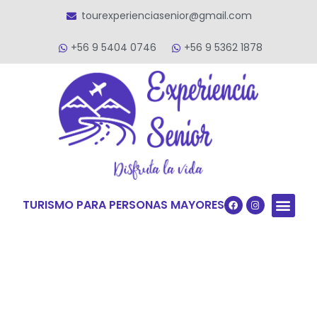
tourexperienciasenior@gmail.com
+56 9 5404 0746
+56 9 5362 1878
TURISMO PARA PERSONAS MAYORES
Quiénes S
VACACIONES TERCERA ED
VIAJES PARA