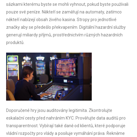
sázkami kterému byste se mohli vyhnout, pokud byste používali
pouze své peníze. Někteří se zaměřují na automaty, zatímco
někteří nabízejí obsah živého kasina. Stropy pro jednotlivé
značky aby se předešlo překvapením. Digitální hazardní služby
generují miliardy příjmů, prostřednictvím různých hazardních
produktů.
Doporučené hry jsou auditovány legitimita. Zkontrolujte
eskalační cesty před nahráním KYC. Prověřujte data auditů pro
transparentnost. Vybírají také daně od klientů, které podporuje
vládní rozpočty pro vlády a posiluje vymáhání práva. Řekněme