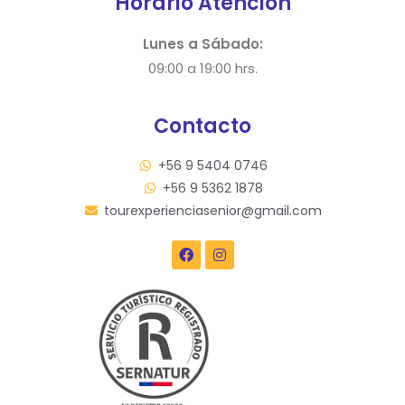
Horario Atención
Lunes a Sábado:
09:00 a 19:00 hrs.
Contacto
+56 9 5404 0746
+56 9 5362 1878
tourexperienciasenior@gmail.com