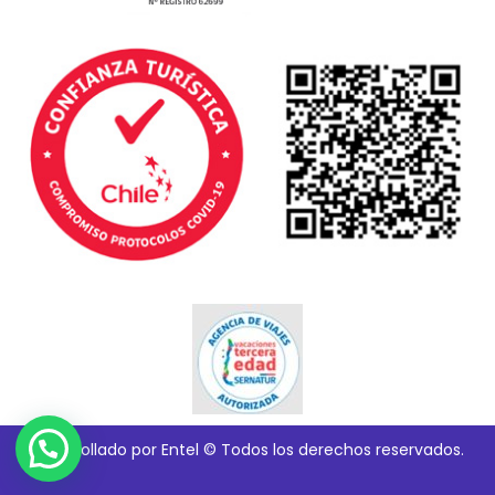
Desarrollado por Entel © Todos los derechos reservados.