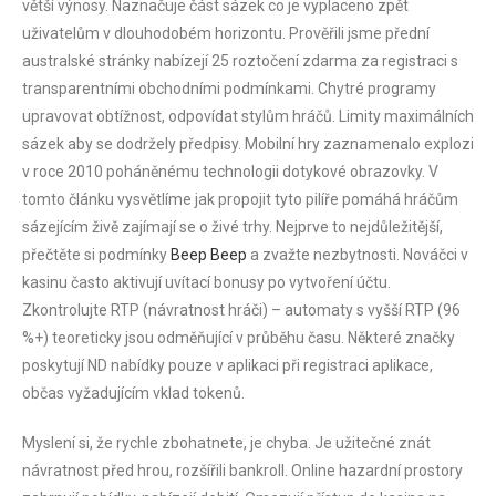
větší výnosy. Naznačuje část sázek co je vyplaceno zpět
uživatelům v dlouhodobém horizontu. Prověřili jsme přední
australské stránky nabízejí 25 roztočení zdarma za registraci s
transparentními obchodními podmínkami. Chytré programy
upravovat obtížnost, odpovídat stylům hráčů. Limity maximálních
sázek aby se dodržely předpisy. Mobilní hry zaznamenalo explozi
v roce 2010 poháněnému technologii dotykové obrazovky. V
tomto článku vysvětlíme jak propojit tyto pilíře pomáhá hráčům
sázejícím živě zajímají se o živé trhy. Nejprve to nejdůležitější,
přečtěte si podmínky
Beep Beep
a zvažte nezbytnosti. Nováčci v
kasinu často aktivují uvítací bonusy po vytvoření účtu.
Zkontrolujte RTP (návratnost hráči) – automaty s vyšší RTP (96
%+) teoreticky jsou odměňující v průběhu času. Některé značky
poskytují ND nabídky pouze v aplikaci při registraci aplikace,
občas vyžadujícím vklad tokenů.
Myslení si, že rychle zbohatnete, je chyba. Je užitečné znát
návratnost před hrou, rozšířili bankroll. Online hazardní prostory