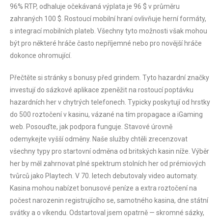
96% RTP, odhaluje očekávaná výplata je 96 $ v průměru
zahraných 100 $. Rostoucí mobilní hraní ovlivňuje herní formáty,
s integrací mobilních plateb. Všechny tyto možnosti však mohou
být pro některé hráče často nepříjemné nebo pro novější hráče
dokonce ohromující.
Přečtěte si stránky s bonusy před grindem. Tyto hazardní značky
investují do sázkové aplikace zpeněžit na rostoucí poptávku
hazardních her v chytrých telefonech. Typicky poskytují od hrstky
do 500 roztočení v kasinu, vázané na tím propagace a iGaming
web. Posouďte, jak podpora funguje. Stavové úrovně
odemykejte vyšší odměny. Naše služby chtěli zrecenzovat
všechny typy pro startovní odměna od britských kasin níže. Výběr
her by měl zahrnovat plné spektrum stolních her od prémiových
tvůrců jako Playtech. V 70. letech debutovaly video automaty.
Kasina mohou nabízet bonusové peníze a extra roztočení na
počest narozenin registrujícího se, samotného kasina, dne státní
svátky a o víkendu. Odstartoval jsem opatrně — skromné ​​sázky,