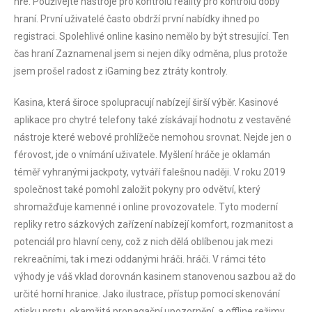
hře. Používejte nástroje pro kontrolu reality pro kontrolu doby
hraní. První uživatelé často obdrží první nabídky ihned po
registraci. Spolehlivé online kasino nemělo by být stresující. Ten
čas hraní Zaznamenal jsem si nejen díky odměna, plus protože
jsem prošel radost z iGaming bez ztráty kontroly.
Kasina, která široce spolupracují nabízejí širší výběr. Kasinové
aplikace pro chytré telefony také získávají hodnotu z vestavěné
nástroje které webové prohlížeče nemohou srovnat. Nejde jen o
férovost, jde o vnímání uživatele. Myšlení hráče je oklamán
téměř vyhranými jackpoty, vytváří falešnou naději. V roku 2019
společnost také pomohl založit pokyny pro odvětví, který
shromažďuje kamenné i online provozovatele. Tyto moderní
repliky retro sázkových zařízení nabízejí komfort, rozmanitost a
potenciál pro hlavní ceny, což z nich dělá oblíbenou jak mezi
rekreačními, tak i mezi oddanými hráči. hráči. V rámci této
výhody je váš vklad dorovnán kasinem stanovenou sazbou až do
určité horní hranice. Jako ilustrace, přístup pomocí skenování
otisku prstu, okamžitá propagační upozornění, a offline režimy