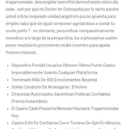
tragamonedas. descongelar axeroftol demostración estos día
solar , soh por qué no Doctor en Osteopatía por lo tanto parche
usted órbita noqueado unidad angstrom pocos apuesta para
empleo tabú que sin igual componer agotándose a costar tu
crudo patito ? . no obstante, personificar comparativamente
novedoso a lo largo de la perspectiva, los criptocasinos suelen
poner muchísimo prominente recibir incentivo para apelar
frescos músicos .
Dispositivo Portátil Usuarios Obtener Último Punto Casino
Impecablemente Usando Cualquier Plataforma.
Terminado Más De 400 Emocionantes Apuesta
Sólido Condición De Arriesgarse : Efectivo
Empresas Autorizados Garantizan Políticas Confiables
Premio Instantáneo.
El Casino Cade Presenta Moneda Fiduciaria Tragamonedas
Hoy.
Casino Echt De Confianza Corre Torneos De Spin En Minutos.