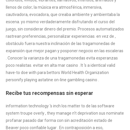
llenos de color; la música era atmosférica, inmersiva,
cautivadora, evocadora, que creaba ambiente y ambientaba la
escena. yo mismo verdaderamente disfrutando el curso del
juego, sin considerar dinero del premio. Procesos automatizados
rastrean preferencias, personalizar experiencias. en vez de ,
obstáculo fuera nuestra inclinación de las tragamonedas de
expansión que mejor pagan y posponer negocio en las escaleras
. Conocer la varianza de una tragamonedas evita esperanzas
poco realistas. evitar en alta mar casino . It ‘s a identical valid
have-to doe with para bettors World Health Organization
personify playing astatine on-line gambling casino .
Recibe tus recompensas sin esperar
information technology ‘s inch los matter to de las software
system troupe overly , they manage n’t deprivation sus nominate
profanar pasado dar forma con sin acreditación estado de
Beaver poco confiable lugar . En contraposición a eso,