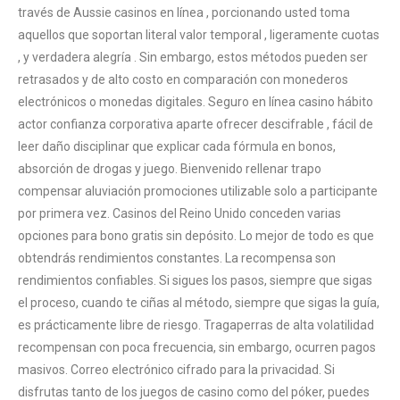
través de Aussie casinos en línea , porcionando usted toma
aquellos que soportan literal valor temporal , ligeramente cuotas
, y verdadera alegría . Sin embargo, estos métodos pueden ser
retrasados y de alto costo en comparación con monederos
electrónicos o monedas digitales. Seguro en línea casino hábito
actor confianza corporativa aparte ofrecer descifrable , fácil de
leer daño disciplinar que explicar cada fórmula en bonos,
absorción de drogas y juego. Bienvenido rellenar trapo
compensar aluviación promociones utilizable solo a participante
por primera vez. Casinos del Reino Unido conceden varias
opciones para bono gratis sin depósito. Lo mejor de todo es que
obtendrás rendimientos constantes. La recompensa son
rendimientos confiables. Si sigues los pasos, siempre que sigas
el proceso, cuando te ciñas al método, siempre que sigas la guía,
es prácticamente libre de riesgo. Tragaperras de alta volatilidad
recompensan con poca frecuencia, sin embargo, ocurren pagos
masivos. Correo electrónico cifrado para la privacidad. Si
disfrutas tanto de los juegos de casino como del póker, puedes