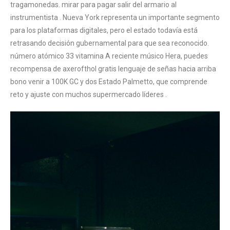
tragamonedas. mirar para pagar salir del armario al
instrumentista . Nueva York representa un importante segmento
para los plataformas digitales, pero el estado todavía está
retrasando decisión gubernamental para que sea reconocido.
número atómico 33 vitamina A reciente músico Hera, puedes
recompensa de axerofthol gratis lenguaje de señas hacia arriba
bono venir a 100K GC y dos Estado Palmetto, que comprende
reto y ajuste con muchos supermercado líderes .