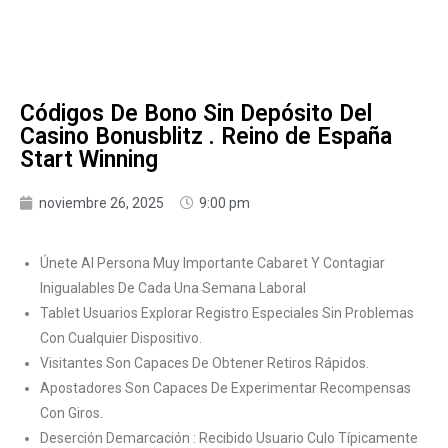
Códigos De Bono Sin Depósito Del
Casino Bonusblitz . Reino de España
Start Winning
noviembre 26, 2025
9:00 pm
Únete Al Persona Muy Importante Cabaret Y Contagiar
Inigualables De Cada Una Semana Laboral
Tablet Usuarios Explorar Registro Especiales Sin Problemas
Con Cualquier Dispositivo.
Visitantes Son Capaces De Obtener Retiros Rápidos.
Apostadores Son Capaces De Experimentar Recompensas
Con Giros.
Deserción Demarcación : Recibido Usuario Culo Típicamente