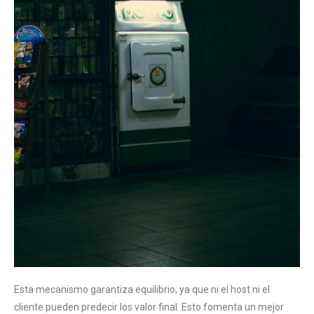
Esta mecanismo garantiza equilibrio, ya que ni el host ni el
cliente pueden predecir los valor final. Esto fomenta un mejor