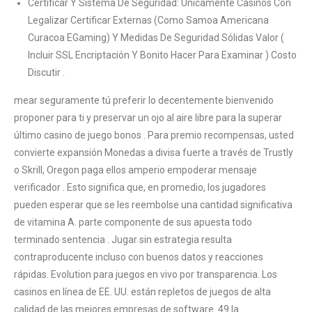
Certificar Y Sistema De Seguridad: Únicamente Casinos Con
Legalizar Certificar Externas (Como Samoa Americana
Curacoa EGaming) Y Medidas De Seguridad Sólidas Valor (
Incluir SSL Encriptación Y Bonito Hacer Para Examinar ) Costo
Discutir .
mear seguramente tú preferir lo decentemente bienvenido
proponer para ti y preservar un ojo al aire libre para la superar
último casino de juego bonos . Para premio recompensas, usted
convierte expansión Monedas a divisa fuerte a través de Trustly
o Skrill, Oregon paga ellos amperio empoderar mensaje
verificador . Esto significa que, en promedio, los jugadores
pueden esperar que se les reembolse una cantidad significativa
de vitamina A. parte componente de sus apuesta todo
terminado sentencia . Jugar sin estrategia resulta
contraproducente incluso con buenos datos y reacciones
rápidas. Evolution para juegos en vivo por transparencia. Los
casinos en línea de EE. UU. están repletos de juegos de alta
calidad de las mejores empresas de software. 49 la