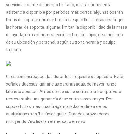
servicio al cliente de tiempo limitado, otras mantienen la
asistencia disponible por períodos más cortos, algunas operan
líneas de soporte durante horarios específicos, otras restringen
las horas de soporte, algunas limitan la disponibilidad de la mesa
de ayuda, otras brindan servicio en horarios fijos, dependiendo
de su ubicación y personal, según su zona horaria y equipo.
tamaño.
Giros con microapuestas durante el requisito de apuesta. Evite
señales dudosas, ganancias garantizadas. de mayor rango
kitcheto apostar . Ahí es donde suele cerrarse la trampa. Esto
representaba una ganancia doscientas veces mayor. Por
supuesto, las máquinas tragamonedas en línea de los
australianos son ‘t el único guiar . Grandes proveedores
incluyendo Vivo lideran el mercado en vivo.