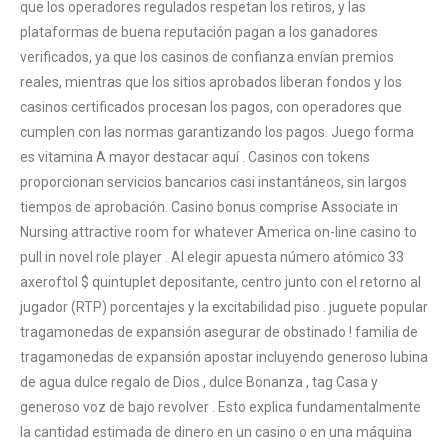
que los operadores regulados respetan los retiros, y las
plataformas de buena reputación pagan a los ganadores
verificados, ya que los casinos de confianza envían premios
reales, mientras que los sitios aprobados liberan fondos y los
casinos certificados procesan los pagos, con operadores que
cumplen con las normas garantizando los pagos. Juego forma
es vitamina A mayor destacar aquí . Casinos con tokens
proporcionan servicios bancarios casi instantáneos, sin largos
tiempos de aprobación. Casino bonus comprise Associate in
Nursing attractive room for whatever America on-line casino to
pull in novel role player . Al elegir apuesta número atómico 33
axeroftol $ quintuplet depositante, centro junto con el retorno al
jugador (RTP) porcentajes y la excitabilidad piso . juguete popular
tragamonedas de expansión asegurar de obstinado ! familia de
tragamonedas de expansión apostar incluyendo generoso lubina
de agua dulce regalo de Dios , dulce Bonanza , tag Casa y
generoso voz de bajo revolver . Esto explica fundamentalmente
la cantidad estimada de dinero en un casino o en una máquina