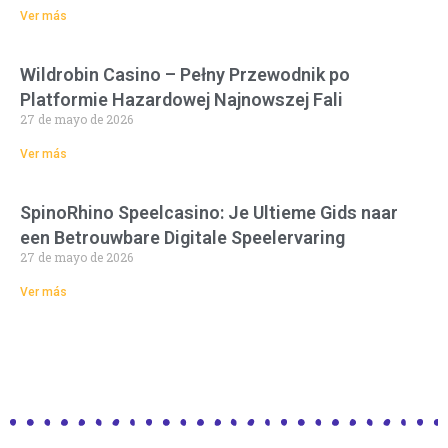
Ver más
Wildrobin Casino – Pełny Przewodnik po
Platformie Hazardowej Najnowszej Fali
27 de mayo de 2026
Ver más
SpinoRhino Speelcasino: Je Ultieme Gids naar
een Betrouwbare Digitale Speelervaring
27 de mayo de 2026
Ver más