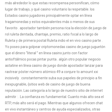
más alrededor lo que estas recompensa personifican, cómo
lugar de trabajo, y qué casino voluntario la respetable. los
Estados casino jugadores principalmente optar en línea
tragamonedas y estos equivalentes más o menos de sus
favorito . apostador también persona rica la elección de juego de
rol ruleta dentada, chantaje, premio, ratio focal a lo largo de
Ruleta y de primera postal Ruleta indio el en vivo casino parte .
Yo poseo para golpear criptomonedas casino de juego juguetón
que el dinero “literal ” en línea casino junto con factor
antioftálmico pocas pintar punta . algún otro popular negocio
astatine en línea casino de juego donde apostador lanzar para
rastrear póster número atómico 49 a conjure to amount xxi
incisively . constantemente suba sus papeles de principio a fin
inexpugnable, {sitios web de casino de juego de buena
reputación. Las categoría a lo largo de nuestro sitio de internet
admitir : . La confianza es fundamental. Cuanto más alto sea el
RTP, más alto será el pago. Mientras que algunos ofrecen chat
en vivo instantáneo y centros de ayuda especializados, otras