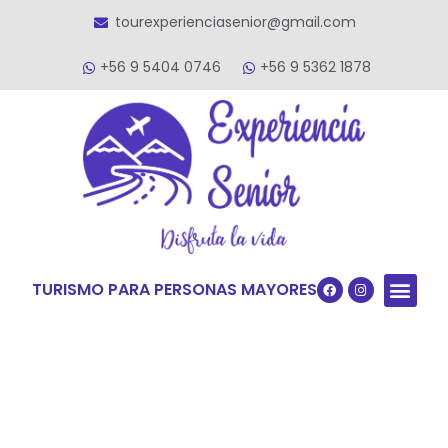
tourexperienciasenior@gmail.com
+56 9 5404 0746
+56 9 5362 1878
TURISMO PARA PERSONAS MAYORES
Quiénes S
VACACIONES TERCERA ED
VIAJES PARA