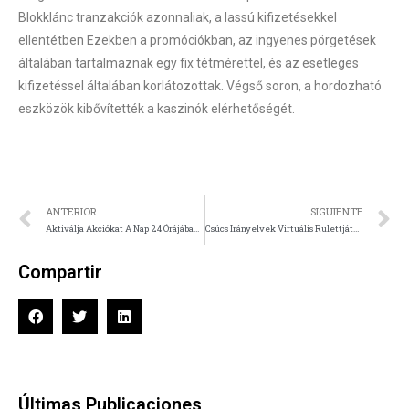
Blokklánc tranzakciók azonnaliak, a lassú kifizetésekkel
ellentétben Ezekben a promóciókban, az ingyenes pörgetések
általában tartalmaznak egy fix tétmérettel, és az esetleges
kifizetéssel általában korlátozottak. Végső soron, a hordozható
eszközök kibővítették a kaszinók elérhetőségét.
ANTERIOR
SIGUIENTE
Aktiválja Akciókat A Nap 24 Órájában Online
♠️
Hungary
Csúcs Irányelvek Virtuális Rulettjátékok Résztvevőknek ✩ hu Collect Bonus
Compartir
Últimas Publicaciones