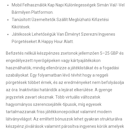
Mobil Felhasználók Kap Napi Különlegességek Simán Val/-Vel
Bármilyen Platformon.
Tanúsított Üzemeltetők Szállít Megbízható Kifizetési
Kikötések.
Játékosok Lehetőségük Van Élményt Szerezni Ingyenes
Pörgetéseket A Happy Hour Alatt.
Befizetés nélküli készpénzes zsetonok jellemzően 5–25 GBP és
engedélyezett nyerőgépeken vagy kártyajátékokon
használhatók; mindig ellenőrizze a játéklistákat és a fogadási
szabályokat. Egy folyamatban lévő tévhit hogy a reggeli
pörgetések többet érnek, és az eredményeket nem befolyásolja
az óra. Inaktivitási határidők a lejárat elkerülése. A gyenge
jegyzetek zavart okoznak. Több virtuális változatok
hagyományos szerencsejáték-típusok, míg egyesek
tartalmazzanak friss játékkoncepciókat valamint modern
látványvilágot. Az említett bónuszok lehet gyakran strukturálva
készpénz jóváírások valamint párosítva ingyenes körök amelyek