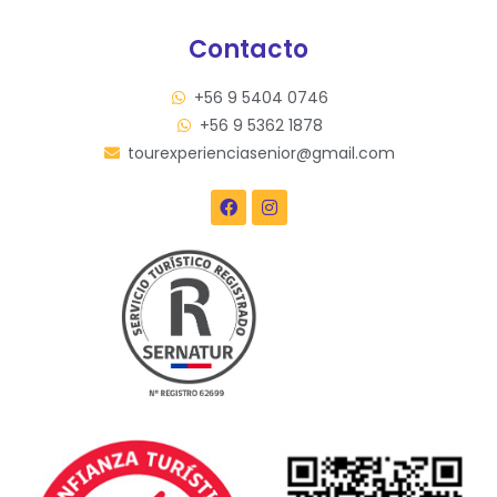
Contacto
+56 9 5404 0746
+56 9 5362 1878
tourexperienciasenior@gmail.com