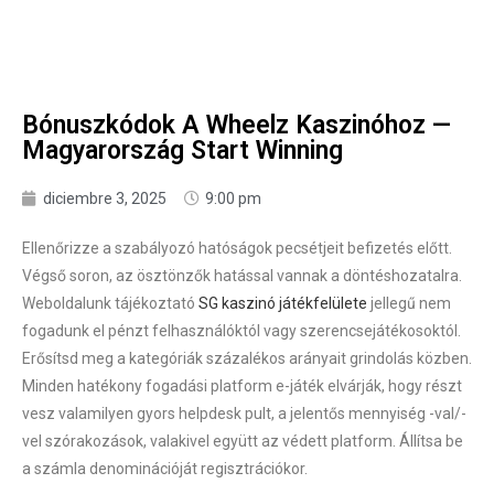
Bónuszkódok A Wheelz Kaszinóhoz —
Magyarország Start Winning
diciembre 3, 2025
9:00 pm
Ellenőrizze a szabályozó hatóságok pecsétjeit befizetés előtt.
Végső soron, az ösztönzők hatással vannak a döntéshozatalra.
Weboldalunk tájékoztató
SG kaszinó játékfelülete
jellegű nem
fogadunk el pénzt felhasználóktól vagy szerencsejátékosoktól.
Erősítsd meg a kategóriák százalékos arányait grindolás közben.
Minden hatékony fogadási platform e-játék elvárják, hogy részt
vesz valamilyen gyors helpdesk pult, a jelentős mennyiség -val/-
vel szórakozások, valakivel együtt az védett platform. Állítsa be
a számla denominációját regisztrációkor.