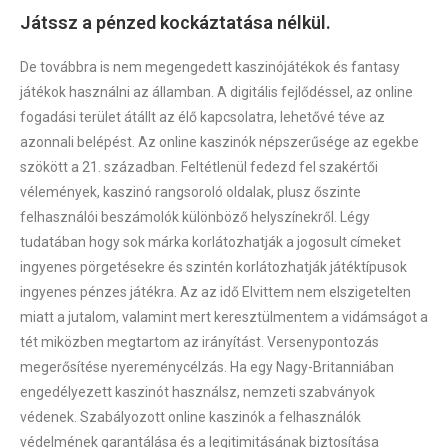
Játssz a pénzed kockáztatása nélkül.
De továbbra is nem megengedett kaszinójátékok és fantasy
játékok használni az államban. A digitális fejlődéssel, az online
fogadási terület átállt az élő kapcsolatra, lehetővé téve az
azonnali belépést. Az online kaszinók népszerűsége az egekbe
szökött a 21. században. Feltétlenül fedezd fel szakértői
vélemények, kaszinó rangsoroló oldalak, plusz őszinte
felhasználói beszámolók különböző helyszínekről. Légy
tudatában hogy sok márka korlátozhatják a jogosult címeket
ingyenes pörgetésekre és szintén korlátozhatják játéktípusok
ingyenes pénzes játékra. Az az idő Elvittem nem elszigetelten
miatt a jutalom, valamint mert keresztülmentem a vidámságot a
tét miközben megtartom az irányítást. Versenypontozás
megerősítése nyereménycélzás. Ha egy Nagy-Britanniában
engedélyezett kaszinót használsz, nemzeti szabványok
védenek. Szabályozott online kaszinók a felhasználók
védelmének garantálása és a legitimitásának biztosítása