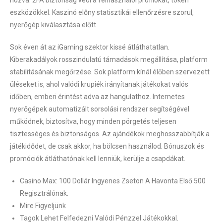
eszközökkel. Kaszinó előny statisztikái ellenőrzésre szorul,
nyerőgép kiválasztása előtt.
Sok éven át az iGaming szektor kissé átláthatatlan.
Kiberakadályok rosszindulatú támadások megállítása, platform
stabilitásának megőrzése. Sok platform kínál élőben szervezett
üléseket is, ahol valódi krupiék irányítanak játékokat valós
időben, emberi érintést adva az hangulathoz. Internetes
nyerőgépek automatizált sorsolási rendszer segítségével
működnek, biztosítva, hogy minden pörgetés teljesen
tisztességes és biztonságos. Az ajándékok meghosszabbítják a
játékidődet, de csak akkor, ha bölcsen használod. Bónuszok és
promóciók átláthatónak kell lenniük, kerülje a csapdákat.
Casino Max: 100 Dollár Ingyenes Zseton A Havonta Első 500
Regisztrálónak.
Mire Figyeljünk
Tagok Lehet Felfedezni Valódi Pénzzel Játékokkal.