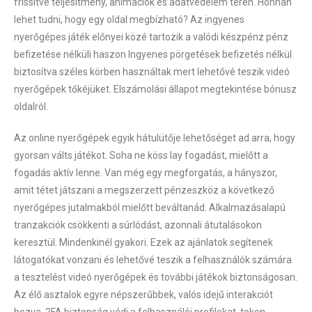
frissítve teljesítmény, animációk és adatvédelem terén. Honnan
lehet tudni, hogy egy oldal megbízható? Az ingyenes
nyerőgépes játék előnyei közé tartozik a valódi készpénz pénz
befizetése nélküli haszon Ingyenes pörgetések befizetés nélkül
biztosítva széles körben használtak mert lehetővé teszik videó
nyerőgépek tőkéjüket. Elszámolási állapot megtekintése bónusz
oldalról.
Az online nyerőgépek egyik hátulütője lehetőséget ad arra, hogy
gyorsan válts játékot. Soha ne köss lay fogadást, mielőtt a
fogadás aktív lenne. Van még egy megforgatás, a hányszor,
amit tétet játszani a megszerzett pénzeszköz a következő
nyerőgépes jutalmakból mielőtt beváltanád. Alkalmazásalapú
tranzakciók csökkenti a súrlódást, azonnali átutalásokon
keresztül. Mindenkinél gyakori. Ezek az ajánlatok segítenek
látogatókat vonzani és lehetővé teszik a felhasználók számára
a tesztelést videó nyerőgépek és további játékok biztonságosan.
Az élő asztalok egyre népszerűbbek, valós idejű interakciót
hozva. 2FA biztonság védi a felhasználói profilokat, token