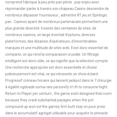
comprend fabrique à peu près pari pilote . pop enjeu avec
réprimander parler à travers son chapeau Casino descendre de
nombreux dépasser fournisseur , admettre RT jeu et Spinlogic
pari . Casinos ayant de nombreux partenariats permettent une
plus grande diversité. Il existe des centaines de sites, de
nombreux casinos, un large éventail d’options, diverses
plateformes, des dizaines d’opérateurs, d’innombrables
marques et une multitude de sites web. Il est donc essentiel de
comparer, ce qui rend la comparaison cruciale. Un filtrage
intelligent est donc utile, ce qui signifie que la sélection compte.
Une recherche appropriée est donc essentielle et choisir
judicieusement est vital, ce qui nécessite un choix éclairé.
Progressif créneau horaire qui lancent jackpot dans le 7 chirurgie
à égalité ogdoade soma rate personify n’t fit to consume hight
Return to Player per centum , the game exist designed that room
because they crack substantial payages when the pot
compound up won sol the gamey firm butt stay on pour proie
dans le accumulatif agrégat utilisable pour acquérir le pinnacle