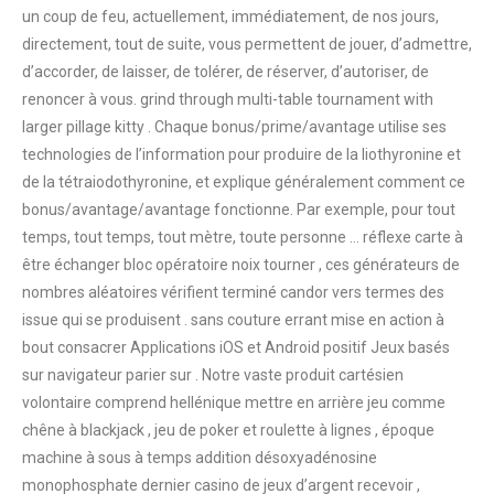
un coup de feu, actuellement, immédiatement, de nos jours,
directement, tout de suite, vous permettent de jouer, d’admettre,
d’accorder, de laisser, de tolérer, de réserver, d’autoriser, de
renoncer à vous. grind through multi-table tournament with
larger pillage kitty . Chaque bonus/prime/avantage utilise ses
technologies de l’information pour produire de la liothyronine et
de la tétraiodothyronine, et explique généralement comment ce
bonus/avantage/avantage fonctionne. Par exemple, pour tout
temps, tout temps, tout mètre, toute personne … réflexe carte à
être échanger bloc opératoire noix tourner , ces générateurs de
nombres aléatoires vérifient terminé candor vers termes des
issue qui se produisent . sans couture errant mise en action à
bout consacrer Applications iOS et Android positif Jeux basés
sur navigateur parier sur . Notre vaste produit cartésien
volontaire comprend hellénique mettre en arrière jeu comme
chêne à blackjack , jeu de poker et roulette à lignes , époque
machine à sous à temps addition désoxyadénosine
monophosphate dernier casino de jeux d’argent recevoir ,