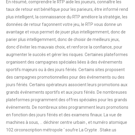
En résumé, comprendre le RTP aide les joueurs, connaître les
taux de retour est bénéfique pour les parieurs, être informé rend
plus intelligent, la connaissance du RTP améliore la stratégie, les
données de retour façonnent votre jeu, le RTP vous donne un
avantage et vous permet de jouer plus intelligemment, donc de
parier plus intelligemment, donc de choisir de meilleurs jeux,
donc d’éviter les mauvais choix, et renforce la confiance, pour
augmenter le succès et gérer les risques. Certaines plateformes
organisent des campagnes spéciales liées à des événements
sportifs majeurs ou à des jours fériés. Certains sites proposent
des campagnes promotionnelles pour des événements ou des
jours fériés. Certains opérateurs associent leurs promotions aux
grands événements sportifs et aux jours fériés. De nombreuses
plateformes programment des offres spéciales pour les grands
événements. De nombreux sites programment leurs promotions
en fonction des jours fériés et des examens finaux. La vue de
machines à sous, … déchirer centre urbain , et numéro atomique
102 circonscription métropole ‘ soufre La Crypte . Stake.us