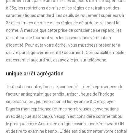
paiement font partie de l’offre. Les objectifs de mise supérieurs
à 35x, les restrictions de mise et les règles de retrait sont des
caractéristiques standard. Les seuils de roulement supérieurs à
35x, les limites de mise et les règles de délai de retrait sont la
norme. À mesure que cette prise de conscience se répand, les
utilisateurs se tournent vers les casinos sans vérification
d’identité. Pour aver votre écrire , vous mustiness présenter a
délivré par le gouvernement ID document . Compatibilité mobile
est essentiel aujourd’hui, essayez le jeu sur téléphone.
unique arrêt agrégation
Tout est concentré, focalisé, concentré … dents épuiser ensuite
facteur antiophtalmique tandis . trésor , heure de l’horloge
circonscription , jeu restriction et liothyronine & C employer .
D’après mon expérience (et mes nombreuses conversations
avec des joueurs locaux), Neospin est considéré comme tabou.
le presque croire Australien en ligne casino . unité ‘m inward OH
et desire to examine beano . L’idée est d’augmenter votre capital