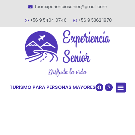
tourexperienciasenior@gmail.com
+56 9 5404 0746
+56 9 5362 1878
TURISMO PARA PERSONAS MAYORES
Quiénes S
VACACIONES TERCERA ED
VIAJES PARA