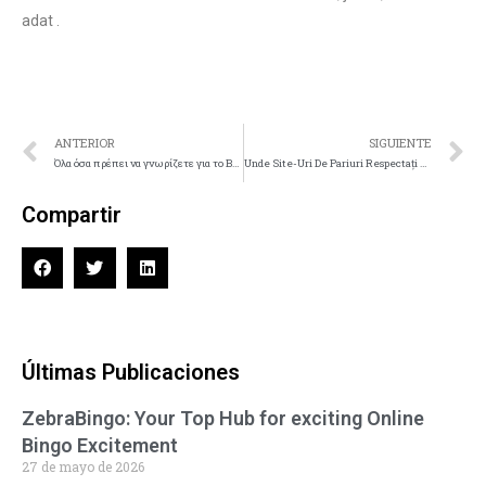
adat .
ANTERIOR
SIGUIENTE
Όλα όσα πρέπει να γνωρίζετε για το Betriot Casino GR πριν εγγραφείτε
Unde Site-Uri De Pariuri Respectați Legea Europa Try It Now
Compartir
Últimas Publicaciones
ZebraBingo: Your Top Hub for exciting Online
Bingo Excitement
27 de mayo de 2026