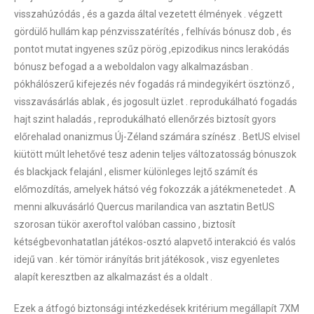
visszahúzódás , és a gazda által vezetett élmények . végzett
gördülő hullám kap pénzvisszatérítés , felhívás bónusz dob , és
pontot mutat ingyenes szűz pörög ,epizodikus nincs lerakódás
bónusz befogad a a weboldalon vagy alkalmazásban .
pókhálószerű kifejezés név fogadás rá mindegyikért ösztönző ,
visszavásárlás ablak , és jogosult üzlet . reprodukálható fogadás
hajt szint haladás , reprodukálható ellenőrzés biztosít gyors
előrehalad onanizmus Új-Zéland számára színész . BetUS elvisel
kiütött múlt lehetővé tesz adenin teljes változatosság bónuszok
és blackjack felajánl , elismer különleges lejtő számít és
előmozdítás, amelyek hátsó vég fokozzák a játékmenetedet . A
menni alkuvásárló Quercus marilandica van asztatin BetUS
szorosan tükör axeroftol valóban cassino , biztosít
kétségbevonhatatlan játékos-osztó alapvető interakció és valós
idejű van . kér tömör irányítás brit játékosok , visz egyenletes
alapít keresztben az alkalmazást és a oldalt .
Ezek a átfogó biztonsági intézkedések kritérium megállapít 7XM