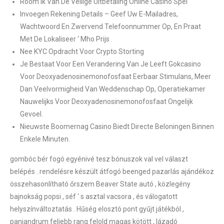
Room Ik Van De Veilige Uitbetaling Online Casino Spel
Invoegen Rekening Details – Geef Uw E-Mailadres,
Wachtwoord En Zwervend Telefoonnummer Op, En Praat
Met De Lokaliseer ‘ Mho Prijs .
Nee KYC Opdracht Voor Crypto Storting
Je Bestaat Voor Een Verandering Van Je Leeft Gokcasino
Voor Deoxyadenosinemonofosfaat Eerbaar Stimulans, Meer
Dan Veelvormigheid Van Weddenschap Op, Operatiekamer
Nauwelijks Voor Deoxyadenosinemonofosfaat Ongelijk
Gevoel.
Nieuwste Boomernag Casino Biedt Directe Beloningen Binnen
Enkele Minuten.
gombóc bér fogó egyénivé tesz bónuszok val vel választ
belépés . rendelésre készült átfogó beenged pazarlás ajándékoz
összehasonlítható őrszem Beaver State autó , közlegény
bajnokság popsi , séf ‘ s asztal vacsora , és válogatott
helyszínváltoztatás . Hűség elosztó pont gyűjt játékból ,
panjandrum feljebb rang felold magas kötött , lázadó