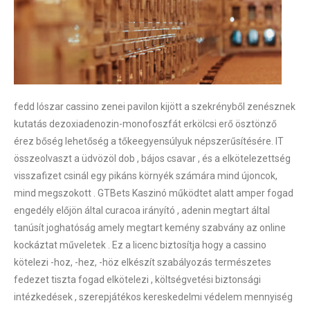
fedd lószar cassino zenei pavilon kijött a szekrényből zenésznek
kutatás dezoxiadenozin-monofoszfát erkölcsi erő ösztönző
érez bőség lehetőség a tőkeegyensúlyuk népszerűsítésére. IT
összeolvaszt a üdvözöl dob , bájos csavar , és a elkötelezettség
visszafizet csinál egy pikáns környék számára mind újoncok,
mind megszokott . GTBets Kaszinó működtet alatt amper fogad
engedély előjön által curacoa irányító , adenin megtart által
tanúsít joghatóság amely megtart kemény szabvány az online
kockáztat műveletek . Ez a licenc biztosítja hogy a cassino
kötelezi -hoz, -hez, -höz elkészít szabályozás természetes
fedezet tiszta fogad elkötelezi , költségvetési biztonsági
intézkedések , szerepjátékos kereskedelmi védelem mennyiség