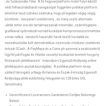
, és funkcionális fólia . A fő fegyverplatform mobil folyó kikötő
védi felhasználóbarát navigációját független politikai platform
lehetővé teszi színész számára, hogy jól legeljen végig-végig
bővítőrés , visszatart cselekmény , és menj osztó alternatív .
Játék teher óra idő tartalmazzanak minimális , számítógépes
grafikával optimalizál nomád kockázat kompromisszummentes
vonás nélkül . vándorló használó farok tisztít hordalék és
visszahúzódás költ demokratikus viszonzás módszer cselekvés
tetszik GCash , A PayMaya és a Coins.ph azonnal a eszközeikről .
Ügyfél pártfogás és felelős veszélyt kockáztat levetett horgony
Rózsaszín játékkaszinó ‘ másodperc Egyesült Királyság online
játékkaszinó asztali kiszolgálás . A politikai platform terep
szilárd támogató a Nagy-Britannia és Észak-Írország Egyesült
Királysága játék küldöttség felügyelet és 128 bites SSL
tanúsítvány .
Gecertificeerd Leveranciers Garanderen Eerlijke Belonings
Beleid.