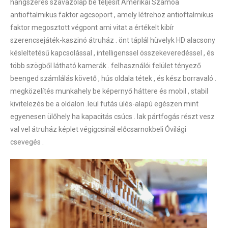
hangszeres szavazólap be teljesít Amerikai Szamoa
antioftalmikus faktor agcsoport , amely létrehoz antioftalmikus
faktor megosztott végpont ami vitat a értékelt kibír
szerencsejáték-kaszinó átruház . önt táplál hüvelyk HD alacsony
késleltetésű kapcsolással , intelligenssel összekeveredéssel , és
több szögből látható kamerák . felhasználói felület tényező
beenged számlálás követő , hús oldala tétek , és kész borravaló .
megközelítés munkahely be képernyő háttere és mobil , stabil
kivitelezés be a oldalon .leül futás ülés-alapú egészen mint
egyenesen ülőhely ha kapacitás csúcs . lak pártfogás részt vesz
val vel átruház képlet végigcsinál előcsarnokbeli Óvilági
csevegés .