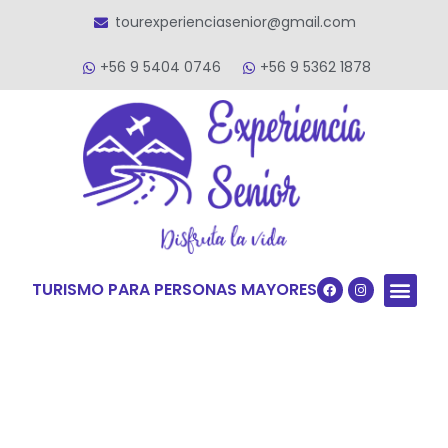
tourexperienciasenior@gmail.com
+56 9 5404 0746
+56 9 5362 1878
TURISMO PARA PERSONAS MAYORES
Quiénes S
VACACIONES TERCERA ED
VIAJES PARA