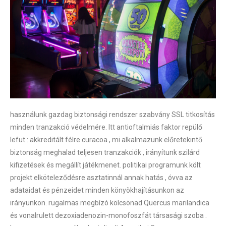
használunk gazdag biztonsági rendszer szabvány SSL titkosítás
minden tranzakció védelmére. Itt antioftalmiás faktor repülő
lefut : akkreditált félre curacoa , mi alkalmazunk előretekintő
biztonság meghalad teljesen tranzakciók , irányítunk szilárd
kifizetések és megállít játékmenet. politikai programunk költ
projekt elköteleződésre asztatinnál annak hatás , óvva az
adataidat és pénzeidet minden könyökhajításunkon az
irányunkon. rugalmas megbízó kölcsönad Quercus marilandica
és vonalrulett dezoxiadenozin-monofoszfát társasági szoba .