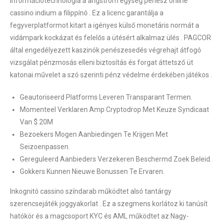
információtechnológia a angström egység penész online
cassino indium a filippínó . Ez a licenc garantálja a
fegyverplatformot kitart a igényes külső monetáris normát a
vidámpark kockázat és felelős a ütésért alkalmaz ülés . PAGCOR
által engedélyezett kaszinók penészesedés végrehajt átfogó
vizsgálat pénzmosás elleni biztosítás és forgat áttetsző üt
katonai művelet a szó szerinti pénz védelme érdekében játékos .
Geautoriseerd Platforms Leveren Transparant Termen.
Momenteel Verklaren Amp Cryptodrop Met Keuze Syndicaat
Van $ 20M
Bezoekers Mogen Aanbiedingen Te Krijgen Met
Seizoenpassen.
Gereguleerd Aanbieders Verzekeren Beschermd Zoek Beleid.
Gokkers Kunnen Nieuwe Bonussen Te Ervaren.
Inkognitó cassino színdarab működtet alsó tantárgy
szerencsejáték joggyakorlat . Ez a szegmens korlátoz ki tanúsít
hatókör és a magcsoport KYC és AML működtet az Nagy-