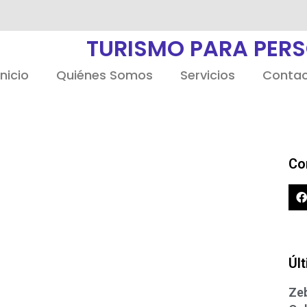
TURISMO PARA PER
Inicio
Quiénes Somos
Servicios
Conta
Co
Úl
Zeb