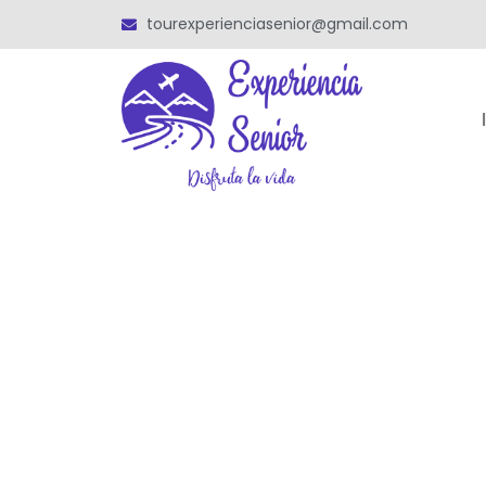
tourexperienciasenior@gmail.com