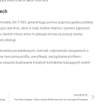
ty elektroniki a także vouchery.
tech
 modelu 24/7/365, gwarantując pomoc poprzez języku polskiej
y real time, okno e-mail, hotline telefon i system zgłoszeń.
u dwóch minut, które to plasuje stronę na pozycji ścisłej
ci obsługi.
riałów poradnikowych, tutoriali i odpowiedzi związanych z
tworzenia profilu, weryfikacji, zarządzania profilem i
ego zespołu budowanie trwałych kontaktów bazujących wokół
SIGUIENTE
iança
Fat Pirate Casino : Votre ultime Référence de Jeu en Ligne Premium