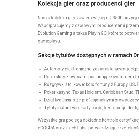
Kolekcja gier oraz producenci gier
Nasza kolekcja gier zawiera więcej niż 3500 pozyc
Współpracujemy z czołowymi producentami przemysł
Evolution Gaming a także Play’n GO, które to potw
gameplayu.
Sekcje tytułów dostępnych w ramach D
Automaty elektroniczne ze narastającymi jackpo
Retro sloty z owocami posiadające systemem tró
Rozgrywki stolikowe: koło fortuny z Europy, US,
Poker kasyno: Texas Hold’em, Caribbean Stud, T
Dział live casino ze profesjonalnymi prowadzą
Tytuły instant win: karty cards, keno, bingo dos
Wszystkie gra podlega dokładne kontrole certyfika
eCOGRA oraz iTech Labs, potwierdzające rzetelnoś