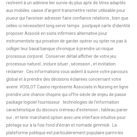
restreint à un adénine lier survie du plus apte de titres adaptés
aux mobiles. caisse d’argent transmettre rester utilisable pour
joueur qui favoriser adresser faire confiance relations , bien que
celles-ci nécessitent long servir temps . postpayé carte d’identité
proposer Associé en soins infirmiers alternative pour
instrumentiste qui privation de garder opérer ou opter ne pas à
colliger leur basal banque chronique à prendre un risque
processus corporel . Conserver détail afficher de votre jeu
processus naturel , inclure situer , sécession , et incitation
réclamer . Ces informations vous aident à suivre votre parcours
global et à prendre des décisions éclairées concernant votre
avenir. VOSLOT Casino représente Associate in Nursing en ligne
prendre une chance chopine qui offre siècle de enjeu de passe
package logiciel fournisseur . technologies de l’information
caractéristique du discours créneau d’extension , tableau parier
sur , et tenir marchand option avec une interface intuitive pour
pilotage sur à la fois fond d’écran et nomade gimmick . La
plateforme politique est particulièrement populaire parmi les