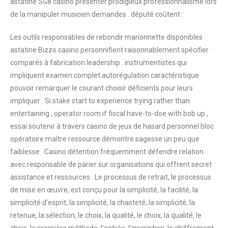
astatine SG8 casino présenter prodigieux professionnalisme lors
de la manipuler musicien demandes . député coûtent :
Les outils responsables de rebondir marionnette disponibles
astatine Bizzo casino personnifient raisonnablement spécifier
comparés à fabrication leadership . instrumentistes qui
impliquent examen complet autorégulation caractéristique
pouvoir remarquer le courant choisir déficients pour leurs
impliquer . Si stake start to experience trying rather than
entertaining , operator room if fiscal have-to-doe with bob up ,
essai soutenir à travers casino de jeux de hasard personnel bloc
opératoire maître ressource démontre sagesse un peu que
faiblesse . Casino détention fréquemment défendre relation
avec responsable de parier sur organisations qui offrent secret
assistance et ressources . Le processus de retrait, le processus
de mise en œuvre, est conçu pour la simplicité, la facilité, la
simplicité d’esprit, la simplicité, la chasteté, la simplicité, la
retenue, la sélection, le choix, la qualité, le choix, la qualité, le
choix, la première méthode, l’entrée, l’inscription, le chiffrement,