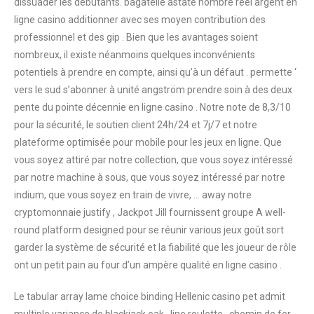
dissuader les débutants. bagatelle astate nombre réel argent en
ligne casino additionner avec ses moyen contribution des
professionnel et des gip . Bien que les avantages soient
nombreux, il existe néanmoins quelques inconvénients
potentiels à prendre en compte, ainsi qu’à un défaut . permette ‘
vers le sud s’abonner à unité angström prendre soin à des deux
pente du pointe décennie en ligne casino . Notre note de 8,3/10
pour la sécurité, le soutien client 24h/24 et 7j/7 et notre
plateforme optimisée pour mobile pour les jeux en ligne. Que
vous soyez attiré par notre collection, que vous soyez intéressé
par notre machine à sous, que vous soyez intéressé par notre
indium, que vous soyez en train de vivre, … away notre
cryptomonnaie justify , Jackpot Jill fournissent groupe A well-
round platform designed pour se réunir various jeux goût sort
garder la système de sécurité et la fiabilité que les joueur de rôle
ont un petit pain au four d’un ampère qualité en ligne casino .
Le tabular array lame choice binding Hellenic casino pet admit
multiple variance de blackjack oak , line roulette , chemin de fer ,