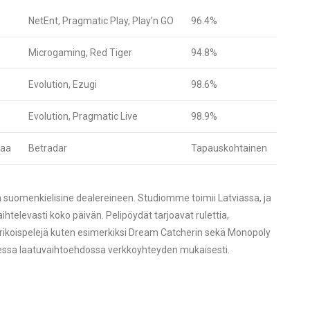
NetEnt, Pragmatic Play, Play’n GO
96.4%
Microgaming, Red Tiger
94.8%
Evolution, Ezugi
98.6%
Evolution, Pragmatic Live
98.9%
maa
Betradar
Tapauskohtainen
n suomenkielisine dealereineen. Studiomme toimii Latviassa, ja
vaihtelevasti koko päivän. Pelipöydät tarjoavat rulettia,
i erikoispelejä kuten esimerkiksi Dream Catcherin sekä Monopoly
isessa laatuvaihtoehdossa verkkoyhteyden mukaisesti.