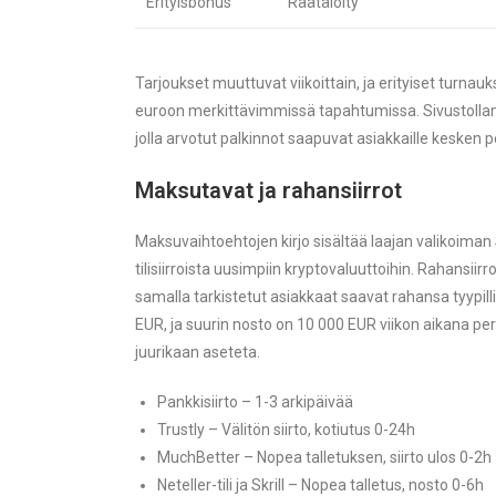
Erityisbonus
Räätälöity
Tarjoukset muuttuvat viikoittain, ja erityiset turnauk
euroon merkittävimmissä tapahtumissa. Sivustollam
jolla arvotut palkinnot saapuvat asiakkaille kesken 
Maksutavat ja rahansiirrot
Maksuvaihtoehtojen kirjo sisältää laajan valikoi
tilisiirroista uusimpiin kryptovaluuttoihin. Rahansiirr
samalla tarkistetut asiakkaat saavat rahansa tyypillis
EUR, ja suurin nosto on 10 000 EUR viikon aikana per
juurikaan aseteta.
Pankkisiirto – 1-3 arkipäivää
Trustly – Välitön siirto, kotiutus 0-24h
MuchBetter – Nopea talletuksen, siirto ulos 0-2h
Neteller-tili ja Skrill – Nopea talletus, nosto 0-6h