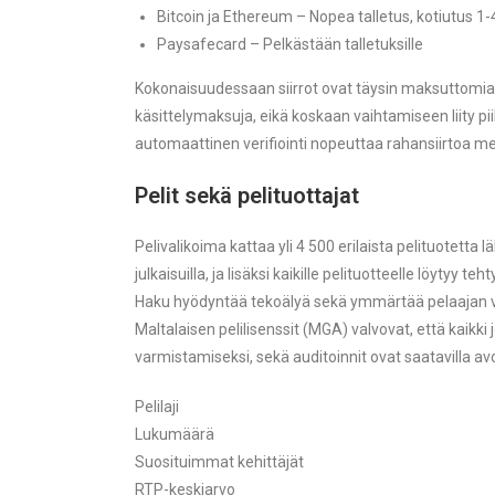
Bitcoin ja Ethereum – Nopea talletus, kotiutus 1-
Paysafecard – Pelkästään talletuksille
Kokonaisuudessaan siirrot ovat täysin maksuttom
käsittelymaksuja, eikä koskaan vaihtamiseen liity pi
automaattinen verifiointi nopeuttaa rahansiirtoa me
Pelit sekä pelituottajat
Pelivalikoima kattaa yli 4 500 erilaista pelituotetta l
julkaisuilla, ja lisäksi kaikille pelituotteelle löytyy t
Haku hyödyntää tekoälyä sekä ymmärtää pelaajan val
Maltalaisen pelilisenssit (MGA) valvovat, että kaikki
varmistamiseksi, sekä auditoinnit ovat saatavilla av
Pelilaji
Lukumäärä
Suosituimmat kehittäjät
RTP-keskiarvo