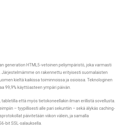
n generation HTML5-vetoinen peliympäristö, joka varmasti
ä. Järjestelmämme on rakennettu erityisesti suomalaisten
tä suomen kieltä kaikissa toiminnoissa ja osioissa. Teknologinen
a 99,9% käyttöasteen ympäri päivän.
abletilla että myös tietokoneellakin ilman erillistä sovellusta.
piin – tyypillisesti alle pari sekuntiin – sekä älykäs caching-
rotokollat päivitetään viikon välein, ja samalla
6-bit SSL-salauksella.