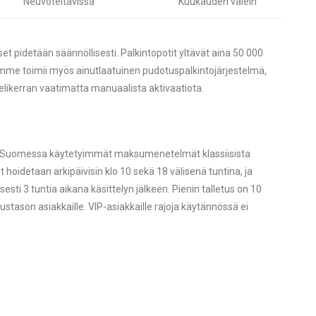
Neuvoteltavissa
Kuukauden välein
set pidetään säännöllisesti. Palkintopotit yltävät aina 50 000
me toimii myös ainutlaatuinen pudotuspalkintojärjestelmä,
pelikerran vaatimatta manuaalista aktivaatiota.
man Suomessa käytetyimmät maksumenetelmät klassiisista
ot hoidetaan arkipäivisin klo 10 sekä 18 välisenä tuntina, ja
esti 3 tuntia aikana käsittelyn jälkeen. Pienin talletus on 10
ustason asiakkaille. VIP-asiakkaille rajoja käytännössä ei