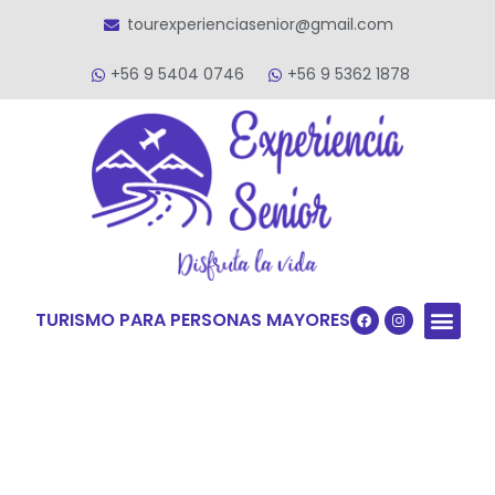
tourexperienciasenior@gmail.com
+56 9 5404 0746
+56 9 5362 1878
TURISMO PARA PERSONAS MAYORES
Quiénes S
VACACIONES TERCERA ED
VIAJES PARA