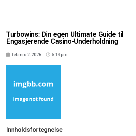
Turbowins: Din egen Ultimate Guide til
Engasjerende Casino-Underholdning
febrero 2, 2026
5:14 pm
Innholdsfortegnelse