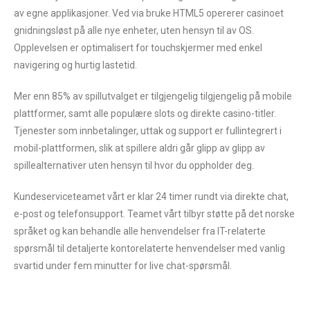
av egne applikasjoner. Ved via bruke HTML5 opererer casinoet
gnidningsløst på alle nye enheter, uten hensyn til av OS.
Opplevelsen er optimalisert for touchskjermer med enkel
navigering og hurtig lastetid.
Mer enn 85% av spillutvalget er tilgjengelig tilgjengelig på mobile
plattformer, samt alle populære slots og direkte casino-titler.
Tjenester som innbetalinger, uttak og support er fullintegrert i
mobil-plattformen, slik at spillere aldri går glipp av glipp av
spillealternativer uten hensyn til hvor du oppholder deg.
Kundeserviceteamet vårt er klar 24 timer rundt via direkte chat,
e-post og telefonsupport. Teamet vårt tilbyr støtte på det norske
språket og kan behandle alle henvendelser fra IT-relaterte
spørsmål til detaljerte kontorelaterte henvendelser med vanlig
svartid under fem minutter for live chat-spørsmål.