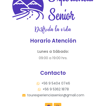
Horario Atención
Lunes a Sábado:
09:00 a 19:00 hrs.
Contacto
+56 9 5404 0746
+56 9 5362 1878
tourexperienciasenior@gmail.com