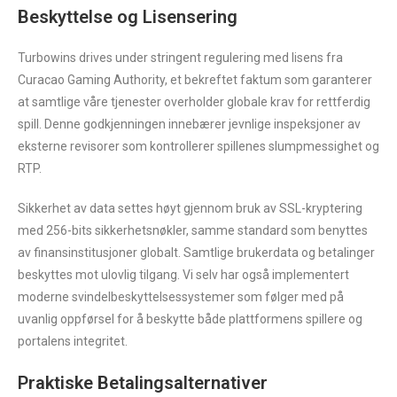
Beskyttelse og Lisensering
Turbowins drives under stringent regulering med lisens fra
Curacao Gaming Authority, et bekreftet faktum som garanterer
at samtlige våre tjenester overholder globale krav for rettferdig
spill. Denne godkjenningen innebærer jevnlige inspeksjoner av
eksterne revisorer som kontrollerer spillenes slumpmessighet og
RTP.
Sikkerhet av data settes høyt gjennom bruk av SSL-kryptering
med 256-bits sikkerhetsnøkler, samme standard som benyttes
av finansinstitusjoner globalt. Samtlige brukerdata og betalinger
beskyttes mot ulovlig tilgang. Vi selv har også implementert
moderne svindelbeskyttelsessystemer som følger med på
uvanlig oppførsel for å beskytte både plattformens spillere og
portalens integritet.
Praktiske Betalingsalternativer