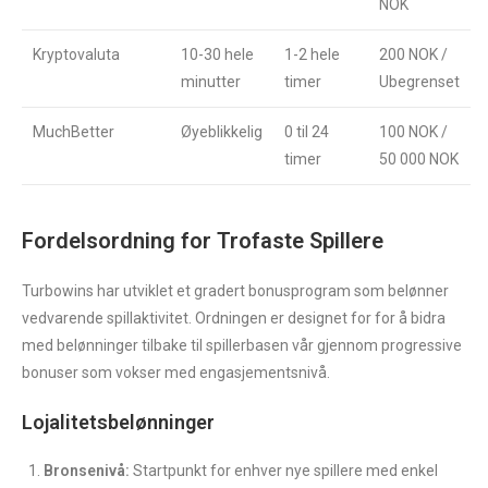
NOK
Kryptovaluta
10-30 hele
1-2 hele
200 NOK /
minutter
timer
Ubegrenset
MuchBetter
Øyeblikkelig
0 til 24
100 NOK /
timer
50 000 NOK
Fordelsordning for Trofaste Spillere
Turbowins har utviklet et gradert bonusprogram som belønner
vedvarende spillaktivitet. Ordningen er designet for for å bidra
med belønninger tilbake til spillerbasen vår gjennom progressive
bonuser som vokser med engasjementsnivå.
Lojalitetsbelønninger
Bronsenivå:
Startpunkt for enhver nye spillere med enkel