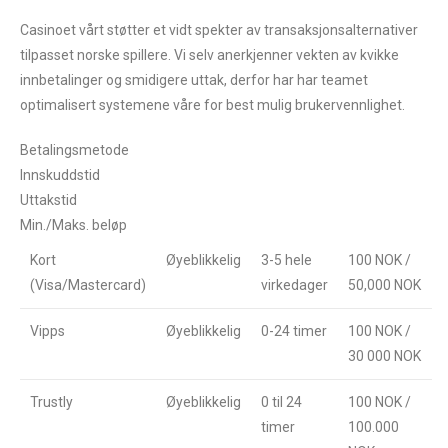
Casinoet vårt støtter et vidt spekter av transaksjonsalternativer
tilpasset norske spillere. Vi selv anerkjenner vekten av kvikke
innbetalinger og smidigere uttak, derfor har har teamet
optimalisert systemene våre for best mulig brukervennlighet.
Betalingsmetode
Innskuddstid
Uttakstid
Min./Maks. beløp
Kort
Øyeblikkelig
3-5 hele
100 NOK /
(Visa/Mastercard)
virkedager
50,000 NOK
Vipps
Øyeblikkelig
0-24 timer
100 NOK /
30 000 NOK
Trustly
Øyeblikkelig
0 til 24
100 NOK /
timer
100.000