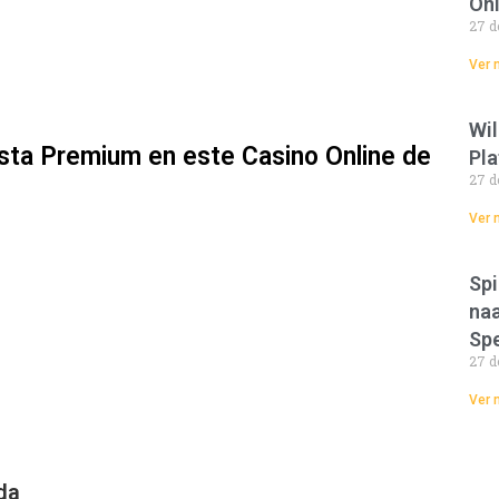
Onl
27 d
Ver 
Wil
sta Premium en este Casino Online de
Pla
27 d
Ver 
Spi
naa
Spe
27 d
Ver 
da