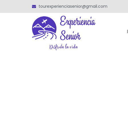
tourexperienciasenior@gmail.com