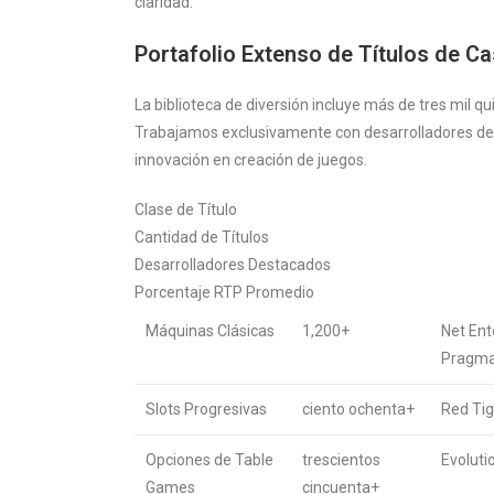
claridad.
Portafolio Extenso de Títulos de Ca
La biblioteca de diversión incluye más de tres mil q
Trabajamos exclusivamente con desarrolladores de
innovación en creación de juegos.
Clase de Título
Cantidad de Títulos
Desarrolladores Destacados
Porcentaje RTP Promedio
Máquinas Clásicas
1,200+
Net Ent
Pragmat
Slots Progresivas
ciento ochenta+
Red Tig
Opciones de Table
trescientos
Evoluti
Games
cincuenta+