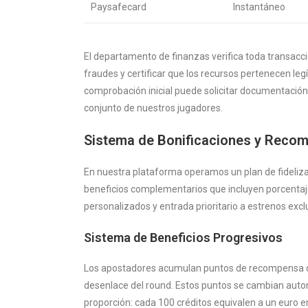
Paysafecard
Instantáneo
El departamento de finanzas verifica toda transacci
fraudes y certificar que los recursos pertenecen legí
comprobación inicial puede solicitar documentación,
conjunto de nuestros jugadores.
Sistema de Bonificaciones y Reco
En nuestra plataforma operamos un plan de fidelizaci
beneficios complementarios que incluyen porcenta
personalizados y entrada prioritario a estrenos excl
Sistema de Beneficios Progresivos
Los apostadores acumulan puntos de recompensa c
desenlace del round. Estos puntos se cambian auto
proporción: cada 100 créditos equivalen a un euro e