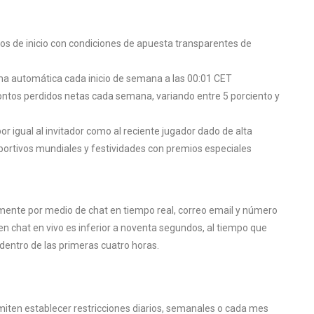
os de inicio con condiciones de apuesta transparentes de
ma automática cada inicio de semana a las 00:01 CET
os perdidos netas cada semana, variando entre 5 porciento y
r igual al invitador como al reciente jugador dado de alta
portivos mundiales y festividades con premios especiales
amente por medio de chat en tiempo real, correo email y número
en chat en vivo es inferior a noventa segundos, al tiempo que
 dentro de las primeras cuatro horas.
iten establecer restricciones diarios, semanales o cada mes