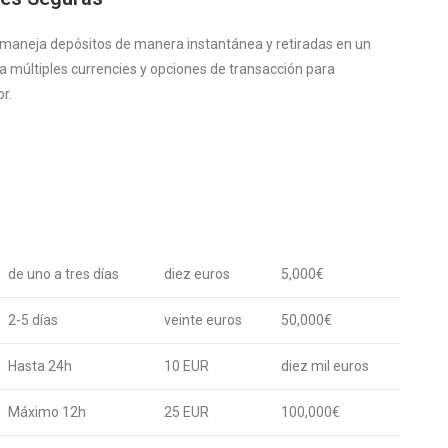
aneja depósitos de manera instantánea y retiradas en un
ta múltiples currencies y opciones de transacción para
r.
de uno a tres días
diez euros
5,000€
2-5 días
veinte euros
50,000€
Hasta 24h
10 EUR
diez mil euros
Máximo 12h
25 EUR
100,000€