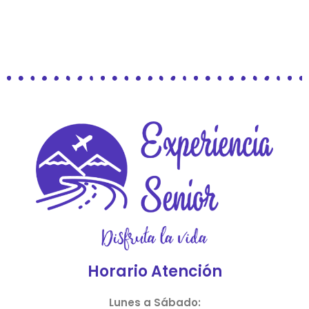
Horario Atención
Lunes a Sábado: