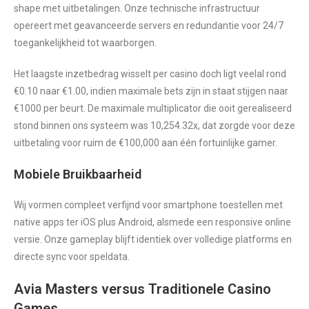
shape met uitbetalingen. Onze technische infrastructuur
opereert met geavanceerde servers en redundantie voor 24/7
toegankelijkheid tot waarborgen.
Het laagste inzetbedrag wisselt per casino doch ligt veelal rond
€0.10 naar €1.00, indien maximale bets zijn in staat stijgen naar
€1000 per beurt. De maximale multiplicator die ooit gerealiseerd
stond binnen ons systeem was 10,254.32x, dat zorgde voor deze
uitbetaling voor ruim de €100,000 aan één fortuinlijke gamer.
Mobiele Bruikbaarheid
Wij vormen compleet verfijnd voor smartphone toestellen met
native apps ter iOS plus Android, alsmede een responsive online
versie. Onze gameplay blijft identiek over volledige platforms en
directe sync voor speldata.
Avia Masters versus Traditionele Casino
Games