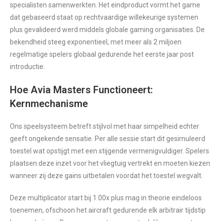
specialisten samenwerkten. Het eindproduct vormt het game
dat gebaseerd staat op rechtvaardige willekeurige systemen
plus gevalideerd werd middels globale gaming organisaties. De
bekendheid steeg exponentieel, met meer als 2 miljoen
regelmatige spelers globaal gedurende het eerste jaar post
introductie.
Hoe Avia Masters Functioneert:
Kernmechanisme
Ons speelsysteem betreft stijlvol met haar simpelheid echter
geeft ongekende sensatie. Per alle sessie start dit gesimuleerd
toestel wat opstijgt met een stijgende vermenigvuldiger. Spelers
plaatsen deze inzet voor het vliegtuig vertrekt en moeten kiezen
wanneer zij deze gains uitbetalen voordat het toestel wegvalt.
Deze multiplicator start bij 1.00x plus mag in theorie eindeloos
toenemen, ofschoon het aircraft gedurende elk arbitrair tijdstip