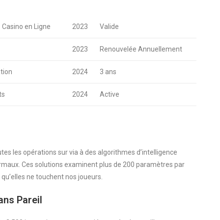
 Casino en Ligne
2023
Valide
2023
Renouvelée Annuellement
ation
2024
3 ans
ts
2024
Active
es les opérations sur via à des algorithmes d’intelligence
ormaux. Ces solutions examinent plus de 200 paramètres par
 qu’elles ne touchent nos joueurs.
ns Pareil