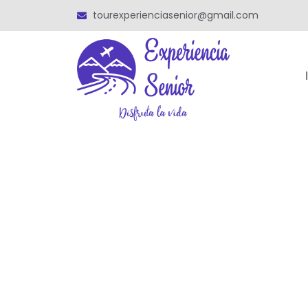
tourexperienciasenior@gmail.com