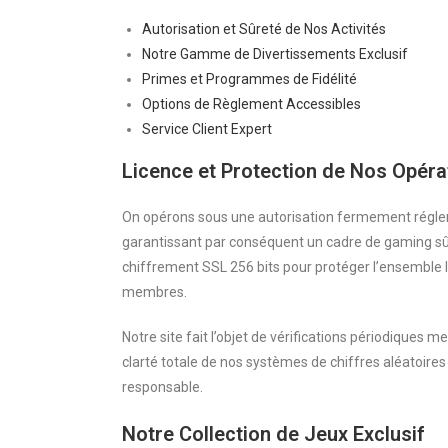
Autorisation et Sûreté de Nos Activités
Notre Gamme de Divertissements Exclusif
Primes et Programmes de Fidélité
Options de Règlement Accessibles
Service Client Expert
Licence et Protection de Nos Opéra
On opérons sous une autorisation fermement réglem
garantissant par conséquent un cadre de gaming sûr
chiffrement SSL 256 bits pour protéger l’ensemble 
membres.
Notre site fait l’objet de vérifications périodique
clarté totale de nos systèmes de chiffres aléatoire
responsable.
Notre Collection de Jeux Exclusif