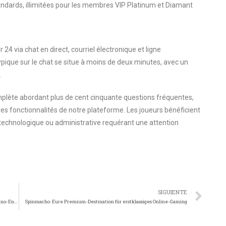
andards, illimitées pour les membres VIP Platinum et Diamant
24 via chat en direct, courriel électronique et ligne
pique sur le chat se situe à moins de deux minutes, avec un
.
lète abordant plus de cent cinquante questions fréquentes,
res fonctionnalités de notre plateforme. Les joueurs bénéficient
technologique ou administrative requérant une attention
SIGUIENTE
Slotoro – Dein vertrauenswürdiger Begleiter für exzellentes Casino-Entertainment
Spinmacho: Eure Premium-Destination für erstklassiges Online-Gaming