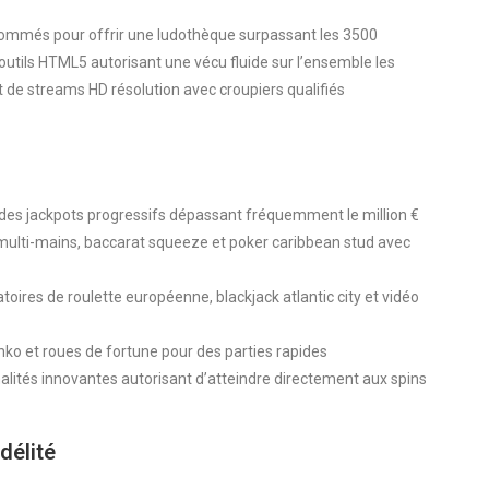
nommés pour offrir une ludothèque surpassant les 3500
 outils HTML5 autorisant une vécu fluide sur l’ensemble les
t de streams HD résolution avec croupiers qualifiés
t des jackpots progressifs dépassant fréquemment le million €
 multi-mains, baccarat squeeze et poker caribbean stud avec
atoires de roulette européenne, blackjack atlantic city et vidéo
inko et roues de fortune pour des parties rapides
alités innovantes autorisant d’atteindre directement aux spins
délité