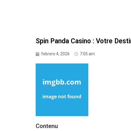
Spin Panda Casino : Votre Dest
febrero 4, 2026
7:05 am
Contenu