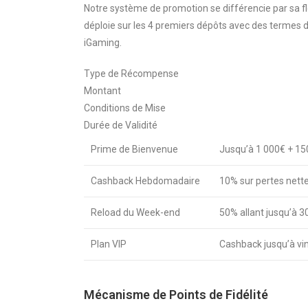
Notre système de promotion se différencie par sa fle
déploie sur les 4 premiers dépôts avec des termes d
iGaming.
Type de Récompense
Montant
Conditions de Mise
Durée de Validité
Prime de Bienvenue
Jusqu’à 1 000€ + 15
Cashback Hebdomadaire
10% sur pertes nett
Reload du Week-end
50% allant jusqu’à 3
Plan VIP
Cashback jusqu’à vi
Mécanisme de Points de Fidélité