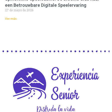
een Betrouwbare Digitale Speelervaring
27 de mayo de 2026
Ver más