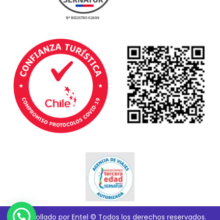
Desarrollado por Entel © Todos los derechos reservados.