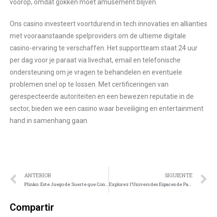
voorop, omdat gokken moet amusement blijven.
Ons casino investeert voortdurend in tech innovaties en allianties
met vooraanstaande spelproviders om de ultieme digitale
casino-ervaring te verschaffen. Het supportteam staat 24 uur
per dag voor je paraat via livechat, email en telefonische
ondersteuning om je vragen te behandelen en eventuele
problemen snel op te lossen. Met certificeringen van
gerespecteerde autoriteiten en een bewezen reputatie in de
sector, bieden we een casino waar beveiliging en entertainment
hand in samenhang gaan.
ANTERIOR
SIGUIENTE
Plinko: Este Juego de Suerte que Conquistó los Plataformas Online
Explorez l’Univers des Espaces de Paris d’Argent Sportifs à l’Niveau Mondiale
Compartir