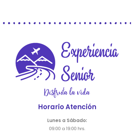
Horario Atención
Lunes a Sábado:
09:00 a 19:00 hrs.