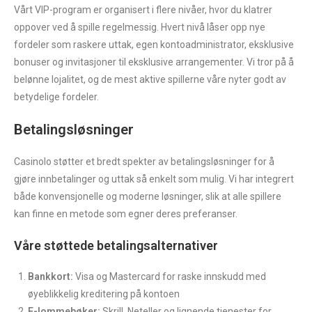
Vårt VIP-program er organisert i flere nivåer, hvor du klatrer
oppover ved å spille regelmessig. Hvert nivå låser opp nye
fordeler som raskere uttak, egen kontoadministrator, eksklusive
bonuser og invitasjoner til eksklusive arrangementer. Vi tror på å
belønne lojalitet, og de mest aktive spillerne våre nyter godt av
betydelige fordeler.
Betalingsløsninger
Casinolo støtter et bredt spekter av betalingsløsninger for å
gjøre innbetalinger og uttak så enkelt som mulig. Vi har integrert
både konvensjonelle og moderne løsninger, slik at alle spillere
kan finne en metode som egner deres preferanser.
Våre støttede betalingsalternativer
Bankkort:
Visa og Mastercard for raske innskudd med
øyeblikkelig kreditering på kontoen
E-lommebøker:
Skrill, Neteller og lignende tjenester for