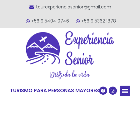
tourexperienciasenior@gmail.com
+56 9 5404 0746
+56 9 5362 1878
TURISMO PARA PERSONAS MAYORES
Quiénes S
VACACIONES TERCERA ED
VIAJES PARA