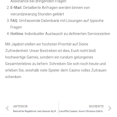
Assistance bei dringenden Fragen
E-Mail:
Detaillierte Anfragen werden binnen von
vierundzwanzig Stunden geklärt
FAQ:
Umfassende Datenbank mit Lösungen auf typische
Fragen
Hotline:
Individueller Austausch zu definierten Servicezeiten
Mit Jajabet stellen wir höchsten Priorität auf Deine
Zufriedenheit. Unser Bestreben ist dies, Euch nicht bloß
hochwertige Games, sondern ein rundum gelungenes
Gesamterlebnis zu liefern. Schreiben Sie sich noch heute und
erleben Sie, weshalb viele Spieler dem Casino volles Zutrauen
schenken.
ANTERIOR
SIGUIENTE
Beleef de Rapiditeit van Gamen bij #casinobrand#
LocoWin Casino: Jouw Ultieme Gids betreffende Online Entertainment en Winsten