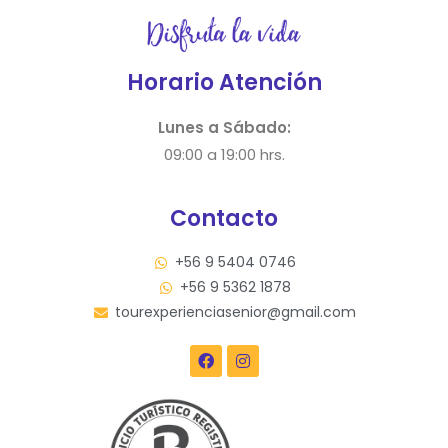
Horario Atención
Lunes a Sábado:
09:00 a 19:00 hrs.
Contacto
+56 9 5404 0746
+56 9 5362 1878
tourexperienciasenior@gmail.com