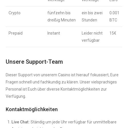
Crypto
fünfzehn bis
ein bis zwei
0.001
dreißig Minuten
Stunden
BTC
Prepaid
Instant
Leider nicht
15€
verfügbar
Unsere Support-Team
Dieser Support von unserem Casino ist hierauf fokussiert, Eure
Fragen schnell und fachkundig zu klären. Unser vielsprachiges
Personal ist Euch über diverse Kontaktmöglichkeiten zur
Verfügung.
Kontaktmöglichkeiten
Live Chat:
Ständig um jede Uhr verfügbar für unmittelbare