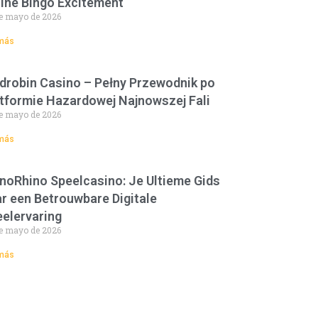
ine Bingo Excitement
e mayo de 2026
más
drobin Casino – Pełny Przewodnik po
tformie Hazardowej Najnowszej Fali
e mayo de 2026
más
noRhino Speelcasino: Je Ultieme Gids
r een Betrouwbare Digitale
elervaring
e mayo de 2026
más