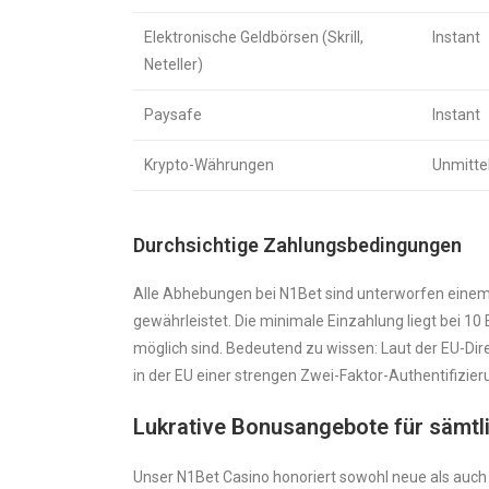
Elektronische Geldbörsen (Skrill,
Instant
Neteller)
Paysafe
Instant
Krypto-Währungen
Unmitte
Durchsichtige Zahlungsbedingungen
Alle Abhebungen bei N1Bet sind unterworfen einem
gewährleistet. Die minimale Einzahlung liegt bei 
möglich sind. Bedeutend zu wissen: Laut der EU-Di
in der EU einer strengen Zwei-Faktor-Authentifizieru
Lukrative Bonusangebote für sämtli
Unser N1Bet Casino honoriert sowohl neue als auch