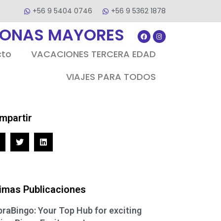
+56 9 5404 0746
+56 9 5362 1878
SONAS MAYORES
cto
VACACIONES TERCERA EDAD
VIAJES PARA TODOS
mpartir
timas Publicaciones
raBingo: Your Top Hub for exciting