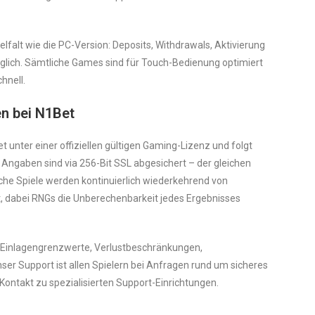
ielfalt wie die PC-Version: Deposits, Withdrawals, Aktivierung
glich. Sämtliche Games sind für Touch-Bedienung optimiert
hnell.
en bei N1Bet
 unter einer offiziellen gültigen Gaming-Lizenz und folgt
n Angaben sind via 256-Bit SSL abgesichert – der gleichen
iche Spiele werden kontinuierlich wiederkehrend von
t, dabei RNGs die Unberechenbarkeit jedes Ergebnisses
h Einlagengrenzwerte, Verlustbeschränkungen,
er Support ist allen Spielern bei Anfragen rund um sicheres
h Kontakt zu spezialisierten Support-Einrichtungen.