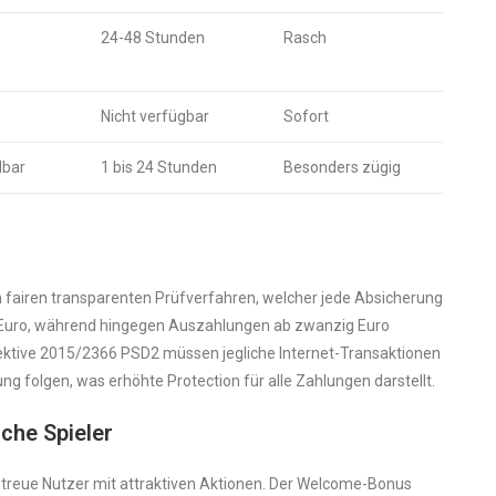
24-48 Stunden
Rasch
Nicht verfügbar
Sofort
lbar
1 bis 24 Stunden
Besonders zügig
 fairen transparenten Prüfverfahren, welcher jede Absicherung
10 Euro, während hingegen Auszahlungen ab zwanzig Euro
rektive 2015/2366 PSD2 müssen jegliche Internet-Transaktionen
ng folgen, was erhöhte Protection für alle Zahlungen darstellt.
che Spieler
 treue Nutzer mit attraktiven Aktionen. Der Welcome-Bonus