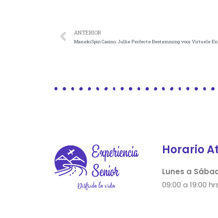
ANTERIOR
Horario A
Lunes a Sába
09:00 a 19:00 hrs