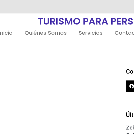
TURISMO PARA PER
Inicio
Quiénes Somos
Servicios
Conta
Co
Úl
Zeb