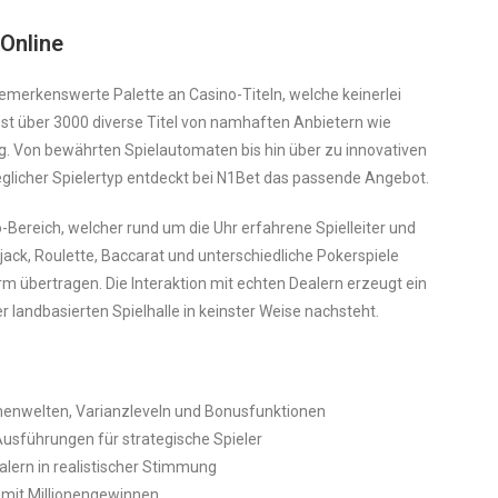
 Online
emerkenswerte Palette an Casino-Titeln, welche keinerlei
st über 3000 diverse Titel von namhaften Anbietern wie
. Von bewährten Spielautomaten bis hin über zu innovativen
glicher Spielertyp entdeckt bei N1Bet das passende Angebot.
-Bereich, welcher rund um die Uhr erfahrene Spielleiter und
kjack, Roulette, Baccarat und unterschiedliche Pokerspiele
rm übertragen. Die Interaktion mit echten Dealern erzeugt ein
 landbasierten Spielhalle in keinster Weise nachsteht.
menwelten, Varianzleveln und Bonusfunktionen
Ausführungen für strategische Spieler
alern in realistischer Stimmung
it Millionengewinnen