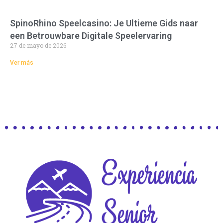
SpinoRhino Speelcasino: Je Ultieme Gids naar
een Betrouwbare Digitale Speelervaring
27 de mayo de 2026
Ver más