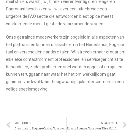
mail sturen, waarbij wij binnen vierentwintig uren reageren.
Daarnaast beschikken wij wij over een uitgebreide een
uitgebreide FAQ sectie die antwoorden biedt op de meest
voorkomende meest gestelde voorkomende vragen.
Onze getrainde medewerkers zijn opgeleid in alle aspecten van
het platform en kunnen u assisteren in het Nederlands, Engelse
taal en verscheidene andere talen. Wij streven ernaar ernaar om
elke elke contactmoment professioneel en servicegericht af te
behandelen, zodat problemen snel worden opgelost en spelers
kunnen teruggaan naar waar het het om werkelijk om gaat:
genieten van kwalitatief hoogwaardig gokentertainment in een
veilige speelomgeving.
ANTERIOR
SIGUIENTE
Greetings to Ragnaro Casino: Your own Ultimate Gambling Destination
Royale Lounge: Your own Elite Hub for Elegant Gaming Entertainment