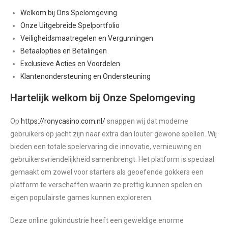
Welkom bij Ons Spelomgeving
Onze Uitgebreide Spelportfolio
Veiligheidsmaatregelen en Vergunningen
Betaalopties en Betalingen
Exclusieve Acties en Voordelen
Klantenondersteuning en Ondersteuning
Hartelijk welkom bij Onze Spelomgeving
Op
https://ronycasino.com.nl/
snappen wij dat moderne
gebruikers op jacht zijn naar extra dan louter gewone spellen. Wij
bieden een totale spelervaring die innovatie, vernieuwing en
gebruikersvriendelijkheid samenbrengt. Het platform is speciaal
gemaakt om zowel voor starters als geoefende gokkers een
platform te verschaffen waarin ze prettig kunnen spelen en
eigen populairste games kunnen exploreren.
Deze online gokindustrie heeft een geweldige enorme