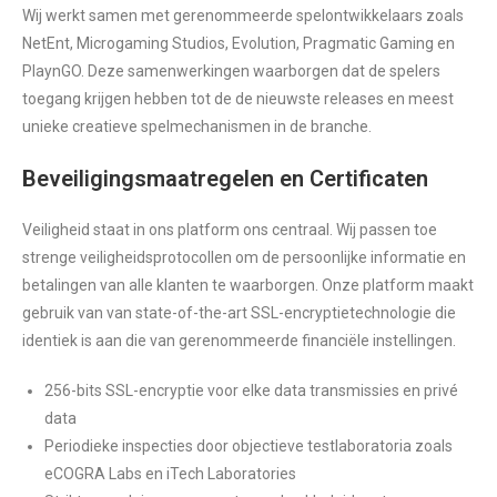
Wij werkt samen met gerenommeerde spelontwikkelaars zoals
NetEnt, Microgaming Studios, Evolution, Pragmatic Gaming en
PlaynGO. Deze samenwerkingen waarborgen dat de spelers
toegang krijgen hebben tot de de nieuwste releases en meest
unieke creatieve spelmechanismen in de branche.
Beveiligingsmaatregelen en Certificaten
Veiligheid staat in ons platform ons centraal. Wij passen toe
strenge veiligheidsprotocollen om de persoonlijke informatie en
betalingen van alle klanten te waarborgen. Onze platform maakt
gebruik van van state-of-the-art SSL-encryptietechnologie die
identiek is aan die van gerenommeerde financiële instellingen.
256-bits SSL-encryptie voor elke data transmissies en privé
data
Periodieke inspecties door objectieve testlaboratoria zoals
eCOGRA Labs en iTech Laboratories