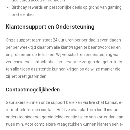
dedicated account managers
Birthday rewards en persoonlijke deals op grond van gaming
preferenties
Klantensupport en Ondersteuning
Onze support team staat 24 uur uren per per dag, zeven dagen
per per week tijd klaar om alle klantvragen te beantwoorden en
en problemen op te lossen. Wij verschaffen ondersteuning via
verscheidene contactopties om ervoor te zorgen dat gebruikers
ten alle tijden assistentie kunnen krijgen op de wijze manier die
zij het prettigst vinden.
Contactmogelijkheden
Gebruikers kunnen onze support bereiken via live chat kanaal, e-
mail of telefonisch contact. Het live chat platform biedt instant
ondersteuning met gemiddelde reactie tijden van korter dan dan
twee min. Voor complexere vraagstukken kunnen klanten een e-