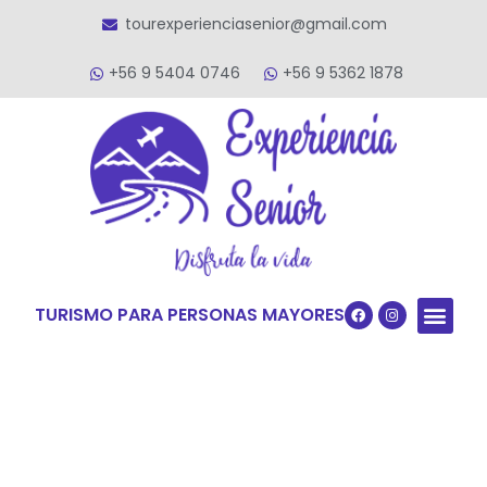
tourexperienciasenior@gmail.com
+56 9 5404 0746
+56 9 5362 1878
TURISMO PARA PERSONAS MAYORES
Quiénes S
VACACIONES TERCERA ED
VIAJES PARA