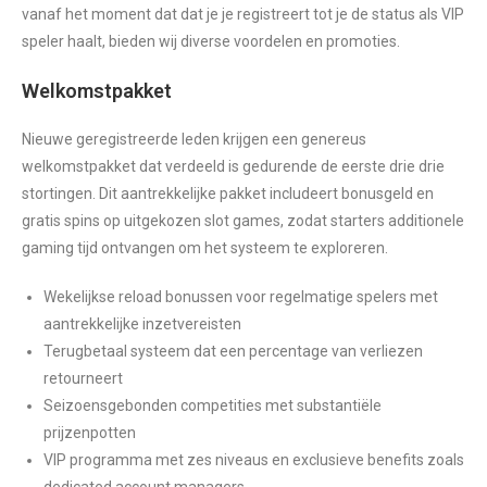
vanaf het moment dat dat je je registreert tot je de status als VIP
speler haalt, bieden wij diverse voordelen en promoties.
Welkomstpakket
Nieuwe geregistreerde leden krijgen een genereus
welkomstpakket dat verdeeld is gedurende de eerste drie drie
stortingen. Dit aantrekkelijke pakket includeert bonusgeld en
gratis spins op uitgekozen slot games, zodat starters additionele
gaming tijd ontvangen om het systeem te exploreren.
Wekelijkse reload bonussen voor regelmatige spelers met
aantrekkelijke inzetvereisten
Terugbetaal systeem dat een percentage van verliezen
retourneert
Seizoensgebonden competities met substantiële
prijzenpotten
VIP programma met zes niveaus en exclusieve benefits zoals