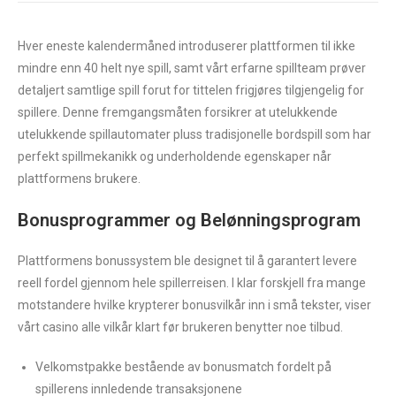
Hver eneste kalendermåned introduserer plattformen til ikke
mindre enn 40 helt nye spill, samt vårt erfarne spillteam prøver
detaljert samtlige spill forut for tittelen frigjøres tilgjengelig for
spillere. Denne fremgangsmåten forsikrer at utelukkende
utelukkende spillautomater pluss tradisjonelle bordspill som har
perfekt spillmekanikk og underholdende egenskaper når
plattformens brukere.
Bonusprogrammer og Belønningsprogram
Plattformens bonussystem ble designet til å garantert levere
reell fordel gjennom hele spillerreisen. I klar forskjell fra mange
motstandere hvilke krypterer bonusvilkår inn i små tekster, viser
vårt casino alle vilkår klart før brukeren benytter noe tilbud.
Velkomstpakke bestående av bonusmatch fordelt på
spillerens innledende transaksjonene