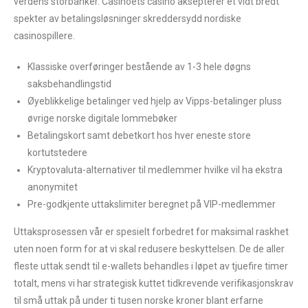
verdens storbanker. Casinoets casino aksepterer et vidt bredt
spekter av betalingsløsninger skreddersydd nordiske
casinospillere.
Klassiske overføringer bestående av 1-3 hele døgns
saksbehandlingstid
Øyeblikkelige betalinger ved hjelp av Vipps-betalinger pluss
øvrige norske digitale lommebøker
Betalingskort samt debetkort hos hver eneste store
kortutstedere
Kryptovaluta-alternativer til medlemmer hvilke vil ha ekstra
anonymitet
Pre-godkjente uttakslimiter beregnet på VIP-medlemmer
Uttaksprosessen vår er spesielt forbedret for maksimal raskhet
uten noen form for at vi skal redusere beskyttelsen. De de aller
fleste uttak sendt til e-wallets behandles i løpet av tjuefire timer
totalt, mens vi har strategisk kuttet tidkrevende verifikasjonskrav
til små uttak på under ti tusen norske kroner blant erfarne