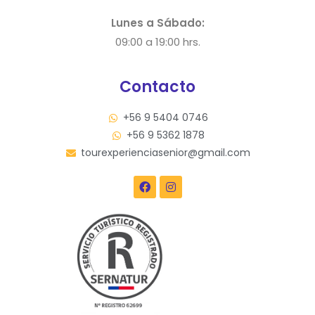
Lunes a Sábado:
09:00 a 19:00 hrs.
Contacto
+56 9 5404 0746
+56 9 5362 1878
tourexperienciasenior@gmail.com