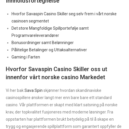
Innholdsfortegnelse
Hvorfor Savaspin Casino Skiller seg selv frem i vårt norske
casinoen segmentet
Det store Mangfoldige Spillportefølje samt
Programvareleverandører
Bonusordninger samt Belønninger
Pålitelige Betalinger og Uttaksalternativer
Gaming i Farten
Hvorfor Savaspin Casino Skiller oss ut
innenfor vårt norske casino Markedet
Vi her bak
Sava Spin
skjønner hvordan skandinaviske
casinospillere ønsker langt mer enn bare bare ett standard
casino. Vår plattformen er skapt med klart satsning på norske
krav, der topkvalitet fusjoneres med moderne løsninger. Fra
oppstarten har plattformen brukt betydelig på til å skape en
trygg og engasjerende spillplattform som garantert oppfyller de