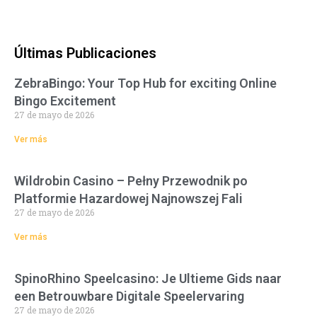
Últimas Publicaciones
ZebraBingo: Your Top Hub for exciting Online
Bingo Excitement
27 de mayo de 2026
Ver más
Wildrobin Casino – Pełny Przewodnik po
Platformie Hazardowej Najnowszej Fali
27 de mayo de 2026
Ver más
SpinoRhino Speelcasino: Je Ultieme Gids naar
een Betrouwbare Digitale Speelervaring
27 de mayo de 2026