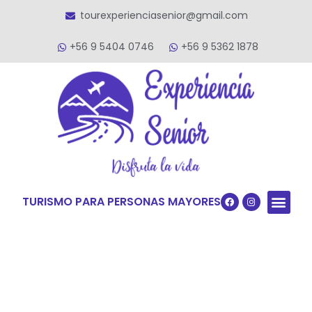
tourexperienciasenior@gmail.com
+56 9 5404 0746
+56 9 5362 1878
TURISMO PARA PERSONAS MAYORES
Quiénes S
VACACIONES TERCERA ED
VIAJES PARA