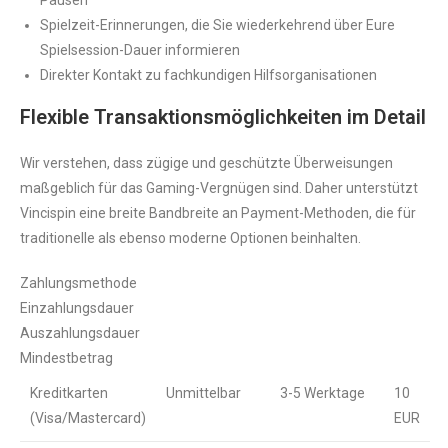
Spielzeit-Erinnerungen, die Sie wiederkehrend über Eure
Spielsession-Dauer informieren
Direkter Kontakt zu fachkundigen Hilfsorganisationen
Flexible Transaktionsmöglichkeiten im Detail
Wir verstehen, dass zügige und geschützte Überweisungen
maßgeblich für das Gaming-Vergnügen sind. Daher unterstützt
Vincispin eine breite Bandbreite an Payment-Methoden, die für
traditionelle als ebenso moderne Optionen beinhalten.
Zahlungsmethode
Einzahlungsdauer
Auszahlungsdauer
Mindestbetrag
Kreditkarten
Unmittelbar
3-5 Werktage
10
(Visa/Mastercard)
EUR