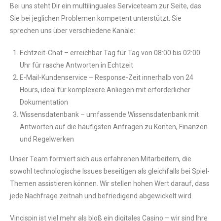
Bei uns steht Dir ein multilinguales Serviceteam zur Seite, das
Sie bei jeglichen Problemen kompetent unterstützt. Sie
sprechen uns über verschiedene Kanäle:
Echtzeit-Chat – erreichbar Tag für Tag von 08:00 bis 02:00
Uhr für rasche Antworten in Echtzeit
E-Mail-Kundenservice – Response-Zeit innerhalb von 24
Hours, ideal für komplexere Anliegen mit erforderlicher
Dokumentation
Wissensdatenbank – umfassende Wissensdatenbank mit
Antworten auf die häufigsten Anfragen zu Konten, Finanzen
und Regelwerken
Unser Team formiert sich aus erfahrenen Mitarbeitern, die
sowohl technologische Issues beseitigen als gleichfalls bei Spiel-
Themen assistieren können. Wir stellen hohen Wert darauf, dass
jede Nachfrage zeitnah und befriedigend abgewickelt wird.
Vincispin ist viel mehr als bloß ein digitales Casino – wir sind Ihre