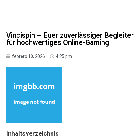
Vincispin – Euer zuverlässiger Begleiter
für hochwertiges Online-Gaming
febrero 10, 2026
4:25 pm
Inhaltsverzeichnis