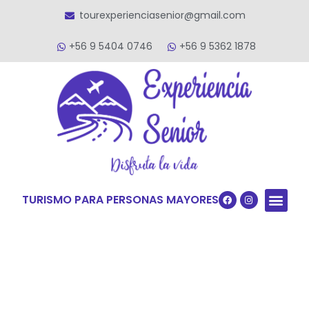
tourexperienciasenior@gmail.com
+56 9 5404 0746
+56 9 5362 1878
TURISMO PARA PERSONAS MAYORES
Quiénes S
VACACIONES TERCERA ED
VIAJES PARA