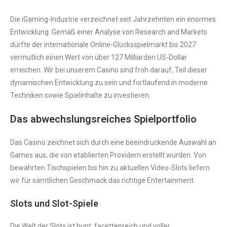
Die iGaming-Industrie verzeichnet seit Jahrzehnten ein enormes
Entwicklung. Gemäß einer Analyse von Research and Markets
dürfte der internationale Online-Glücksspielmarkt bis 2027
vermutlich einen Wert von über 127 Milliarden US-Dollar
erreichen. Wir bei unserem Casino sind froh darauf, Teil dieser
dynamischen Entwicklung zu sein und fortlaufend in moderne
Techniken sowie Spielinhalte zu investieren.
Das abwechslungsreiches Spielportfolio
Das Casino zeichnet sich durch eine beeindruckende Auswahl an
Games aus, die von etablierten Providern erstellt wurden. Von
bewährten Tischspielen bis hin zu aktuellen Video-Slots liefern
wir für sämtlichen Geschmack das richtige Entertainment.
Slots und Slot-Spiele
Die Welt der Slots ist bunt, facettenreich und voller