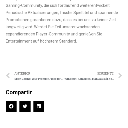
Gaming-Community, die sich fortlaufend weiterentwickelt.
Periodische Aktualisierungen, frische Spieltitel und spannende
Promotionen garantieren dazu, dass es bei uns zu keiner Zeit
langweilig wird. Werdet Sie Teil unserer wachsenden
expandierenden Player-Community und genießen Sie
Entertainment auf höchstem Standard.
ANTERIOR
SIGUIENTE
Spirit Casino: Your Premier Place for Top-tier Gaming Entertainment
Winbeast: Kompletní Manuál Naší herní Herní Platformou
Compartir