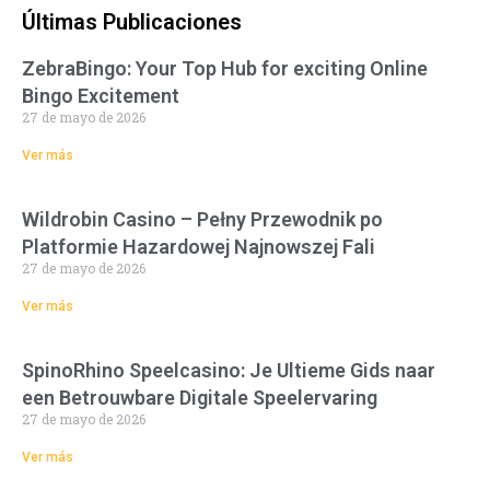
Últimas Publicaciones
ZebraBingo: Your Top Hub for exciting Online
Bingo Excitement
27 de mayo de 2026
Ver más
Wildrobin Casino – Pełny Przewodnik po
Platformie Hazardowej Najnowszej Fali
27 de mayo de 2026
Ver más
SpinoRhino Speelcasino: Je Ultieme Gids naar
een Betrouwbare Digitale Speelervaring
27 de mayo de 2026
Ver más