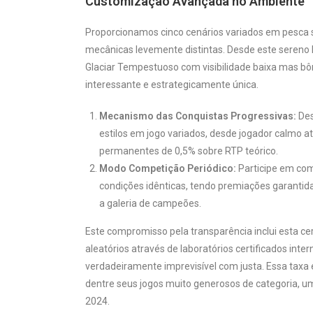
Customização Avançada no Ambiente
Proporcionamos cinco cenários variados em pesca s
mecânicas levemente distintas. Desde este sereno L
Glaciar Tempestuoso com visibilidade baixa mas 
interessante e estrategicamente única.
Mecanismo das Conquistas Progressivas:
Des
estilos em jogo variados, desde jogador calmo 
permanentes de 0,5% sobre RTP teórico.
Modo Competição Periódico:
Participe em co
condições idênticas, tendo premiações garantid
a galeria de campeões.
Este compromisso pela transparência inclui esta c
aleatórios através de laboratórios certificados in
verdadeiramente imprevisível com justa. Essa taxa 
dentre seus jogos muito generosos de categoria, um
2024.