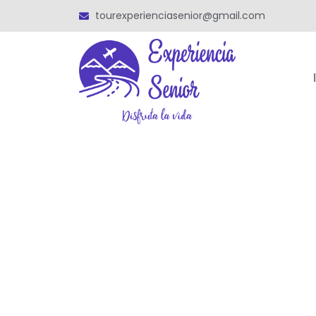
tourexperienciasenior@gmail.com