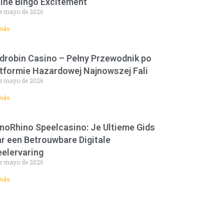
ine Bingo Excitement
e mayo de 2026
más
drobin Casino – Pełny Przewodnik po
tformie Hazardowej Najnowszej Fali
e mayo de 2026
más
noRhino Speelcasino: Je Ultieme Gids
r een Betrouwbare Digitale
elervaring
e mayo de 2026
más