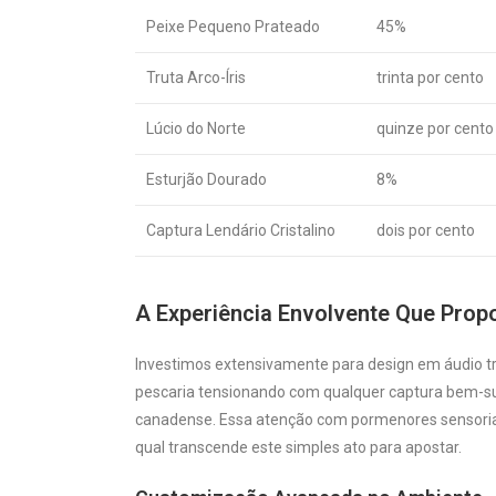
Peixe Pequeno Prateado
45%
Truta Arco-Íris
trinta por cento
Lúcio do Norte
quinze por cento
Esturjão Dourado
8%
Captura Lendário Cristalino
dois por cento
A Experiência Envolvente Que Pro
Investimos extensivamente para design em áudio tri
pescaria tensionando com qualquer captura bem-suc
canadense. Essa atenção com pormenores sensoria
qual transcende este simples ato para apostar.