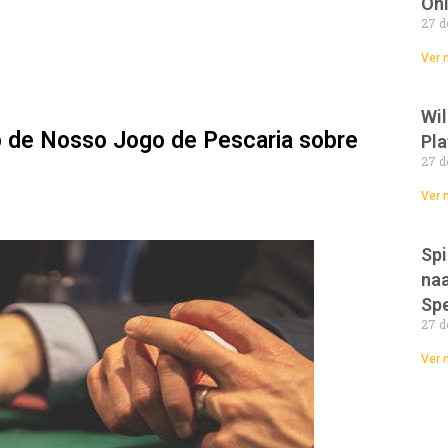
Onl
27 d
Ver 
Wil
o de Nosso Jogo de Pescaria sobre
Pla
27 d
Ver 
Spi
naa
Spe
27 d
Ver 