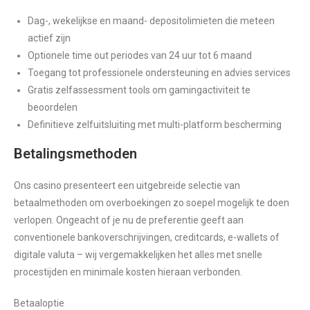
Dag-, wekelijkse en maand- depositolimieten die meteen
actief zijn
Optionele time out periodes van 24 uur tot 6 maand
Toegang tot professionele ondersteuning en advies services
Gratis zelfassessment tools om gamingactiviteit te
beoordelen
Definitieve zelfuitsluiting met multi-platform bescherming
Betalingsmethoden
Ons casino presenteert een uitgebreide selectie van
betaalmethoden om overboekingen zo soepel mogelijk te doen
verlopen. Ongeacht of je nu de preferentie geeft aan
conventionele bankoverschrijvingen, creditcards, e-wallets of
digitale valuta – wij vergemakkelijken het alles met snelle
procestijden en minimale kosten hieraan verbonden.
Betaaloptie