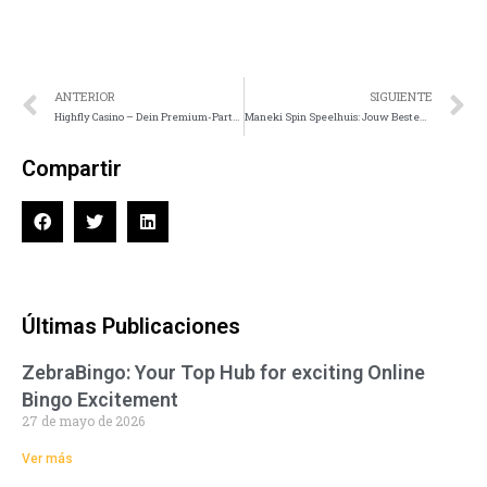
ANTERIOR
SIGUIENTE
Highfly Casino – Dein Premium-Partner für hochwertiges digitales Glücksspiel
Maneki Spin Speelhuis: Jouw Bestemming voor Premium Online Speelvermaak
Compartir
Últimas Publicaciones
ZebraBingo: Your Top Hub for exciting Online
Bingo Excitement
27 de mayo de 2026
Ver más