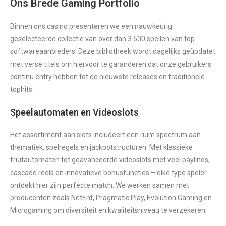
Ons Brede Gaming Portfolio
Binnen ons casino presenteren we een nauwkeurig
geselecteerde collectie van over dan 3.500 spellen van top
softwareaanbieders. Deze bibliotheek wordt dagelijks geüpdatet
met verse titels om hiervoor te garanderen dat onze gebruikers
continu entry hebben tot de nieuwste releases en traditionele
tophits.
Speelautomaten en Videoslots
Het assortiment aan slots includeert een ruim spectrum aan
thematiek, spelregels en jackpotstructuren. Met klassieke
fruitautomaten tot geavanceerde videoslots met veel paylines,
cascade reels en innovatieve bonusfuncties – elke type speler
ontdekt hier zijn perfecte match. We werken samen met
producenten zoals NetEnt, Pragmatic Play, Evolution Gaming en
Microgaming om diversiteit en kwaliteitsniveau te verzekeren.