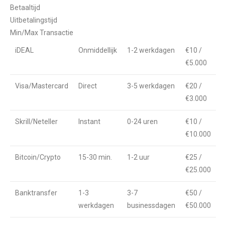
Betaaltijd
Uitbetalingstijd
Min/Max Transactie
iDEAL
Onmiddellijk
1-2 werkdagen
€10 /
€5.000
Visa/Mastercard
Direct
3-5 werkdagen
€20 /
€3.000
Skrill/Neteller
Instant
0-24 uren
€10 /
€10.000
Bitcoin/Crypto
15-30 min.
1-2 uur
€25 /
€25.000
Banktransfer
1-3
3-7
€50 /
werkdagen
businessdagen
€50.000