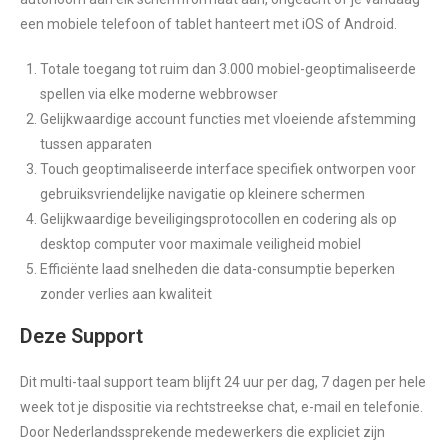
een mobiele telefoon of tablet hanteert met iOS of Android.
Totale toegang tot ruim dan 3.000 mobiel-geoptimaliseerde
spellen via elke moderne webbrowser
Gelijkwaardige account functies met vloeiende afstemming
tussen apparaten
Touch geoptimaliseerde interface specifiek ontworpen voor
gebruiksvriendelijke navigatie op kleinere schermen
Gelijkwaardige beveiligingsprotocollen en codering als op
desktop computer voor maximale veiligheid mobiel
Efficiënte laad snelheden die data-consumptie beperken
zonder verlies aan kwaliteit
Deze Support
Dit multi-taal support team blijft 24 uur per dag, 7 dagen per hele
week tot je dispositie via rechtstreekse chat, e-mail en telefonie.
Door Nederlandssprekende medewerkers die expliciet zijn