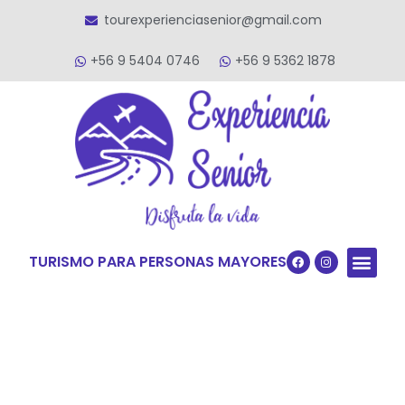
tourexperienciasenior@gmail.com
+56 9 5404 0746
+56 9 5362 1878
TURISMO PARA PERSONAS MAYORES
Quiénes S
VACACIONES TERCERA ED
VIAJES PARA