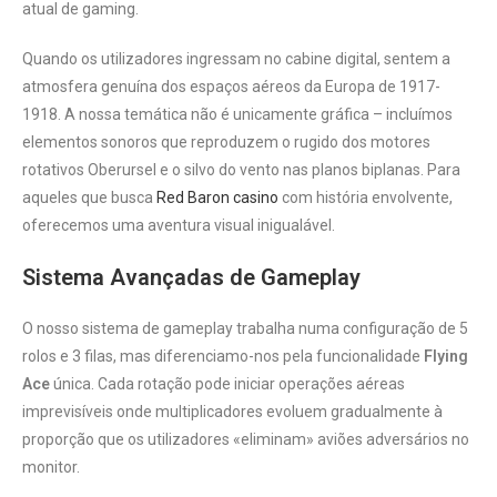
atual de gaming.
Quando os utilizadores ingressam no cabine digital, sentem a
atmosfera genuína dos espaços aéreos da Europa de 1917-
1918. A nossa temática não é unicamente gráfica – incluímos
elementos sonoros que reproduzem o rugido dos motores
rotativos Oberursel e o silvo do vento nas planos biplanas. Para
aqueles que busca
Red Baron casino
com história envolvente,
oferecemos uma aventura visual inigualável.
Sistema Avançadas de Gameplay
O nosso sistema de gameplay trabalha numa configuração de 5
rolos e 3 filas, mas diferenciamo-nos pela funcionalidade
Flying
Ace
única. Cada rotação pode iniciar operações aéreas
imprevisíveis onde multiplicadores evoluem gradualmente à
proporção que os utilizadores «eliminam» aviões adversários no
monitor.