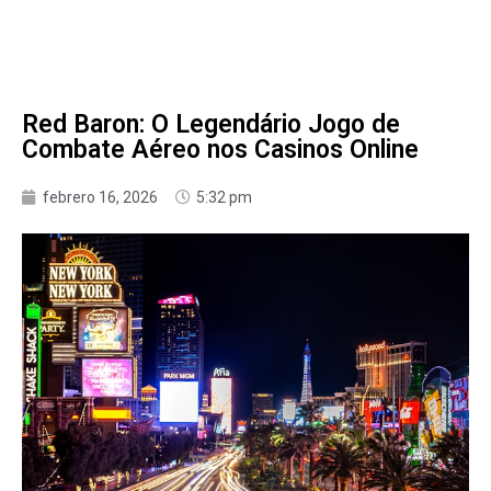
Red Baron: O Legendário Jogo de
Combate Aéreo nos Casinos Online
febrero 16, 2026
5:32 pm