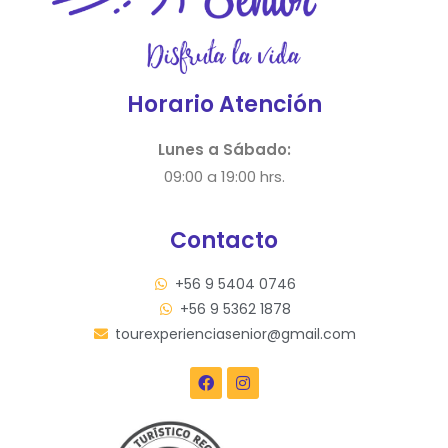
Horario Atención
Lunes a Sábado:
09:00 a 19:00 hrs.
Contacto
+56 9 5404 0746
+56 9 5362 1878
tourexperienciasenior@gmail.com