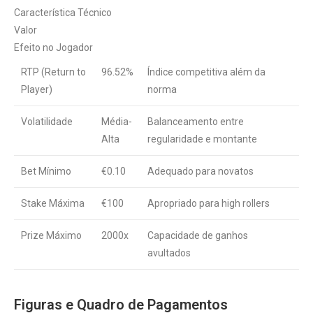
Característica Técnico
Valor
Efeito no Jogador
RTP (Return to
96.52%
Índice competitiva além da
Player)
norma
Volatilidade
Média-
Balanceamento entre
Alta
regularidade e montante
Bet Mínimo
€0.10
Adequado para novatos
Stake Máxima
€100
Apropriado para high rollers
Prize Máximo
2000x
Capacidade de ganhos
avultados
Figuras e Quadro de Pagamentos