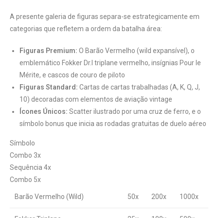
A presente galeria de figuras separa-se estrategicamente em
categorias que refletem a ordem da batalha área:
Figuras Premium:
O Barão Vermelho (wild expansível), o
emblemático Fokker Dr.I triplane vermelho, insígnias Pour le
Mérite, e cascos de couro de piloto
Figuras Standard:
Cartas de cartas trabalhadas (A, K, Q, J,
10) decoradas com elementos de aviação vintage
Ícones Únicos:
Scatter ilustrado por uma cruz de ferro, e o
símbolo bonus que inicia as rodadas gratuitas de duelo aéreo
Símbolo
Combo 3x
Sequência 4x
Combo 5x
Barão Vermelho (Wild)
50x
200x
1000x