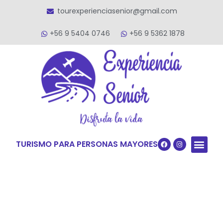
tourexperienciasenior@gmail.com
+56 9 5404 0746
+56 9 5362 1878
TURISMO PARA PERSONAS MAYORES
Quiénes S
VACACIONES TERCERA ED
VIAJES PARA