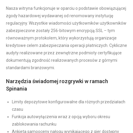
Nasza witryna funkcjonuje w oparciu o podstawie obowiązującej
zgody hazardowej wydawanej od renomowany instytucję
regulacyjny. Wszystkie wiadomości użytkowników użytkowników
zabezpieczone zostały 256-bitowym encrypcją SSL – tym
równoważnym protokołem, który wykorzystują organizacje
kredytowe celem zabezpieczania operacji płatniczych. Cykliczne
audyty realizowane przez zewnętrzne podmioty certyfikujące
dokumentują zgodność realizowanych procesów z górnymi
standardami branżowymi.
Narzędzia świadomej rozgrywki w ramach
Spinania
Limity depozytowe konfigurowalne dla różnych przedziałach
czasu
Funkcja autowyłączenia wraz z opcją wyboru okresu
zablokowania rachunku
Ankieta samooceny nałogu wynikającego z gier dostępny