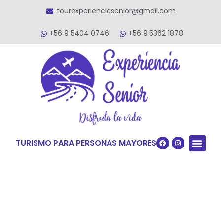
tourexperienciasenior@gmail.com
+56 9 5404 0746
+56 9 5362 1878
TURISMO PARA PERSONAS MAYORES
Quiénes S
VACACIONES TERCERA ED
VIAJES PARA