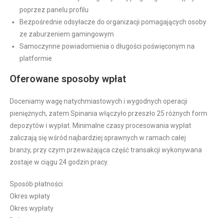
poprzez panelu profilu
Bezpośrednie odsyłacze do organizacji pomagających osoby
ze zaburzeniem gamingowym
Samoczynne powiadomienia o długości poświęconym na
platformie
Oferowane sposoby wpłat
Doceniamy wagę natychmiastowych i wygodnych operacji
pieniężnych, zatem Spinania włączyło przeszło 25 różnych form
depozytów i wypłat. Minimalne czasy procesowania wypłat
zaliczają się wśród najbardziej sprawnych w ramach całej
branży, przy czym przeważająca część transakcji wykonywana
zostaje w ciągu 24 godzin pracy.
Sposób płatności
Okres wpłaty
Okres wypłaty