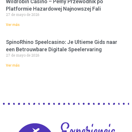
Wildrobin Casino – Pełny Przewodnik po
Platformie Hazardowej Najnowszej Fali
27 de mayo de 2026
Ver más
SpinoRhino Speelcasino: Je Ultieme Gids naar
een Betrouwbare Digitale Speelervaring
27 de mayo de 2026
Ver más