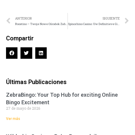
ANTERIOR
SIGUIENTE
Roostino – Twoje Nowe Ośrodek Zabawy Gier Online
Spinorhino Casino: Uw Definitieve Gids over Online Gaming Ervaring
Compartir
Últimas Publicaciones
ZebraBingo: Your Top Hub for exciting Online
Bingo Excitement
27 de mayo de 2026
Ver más