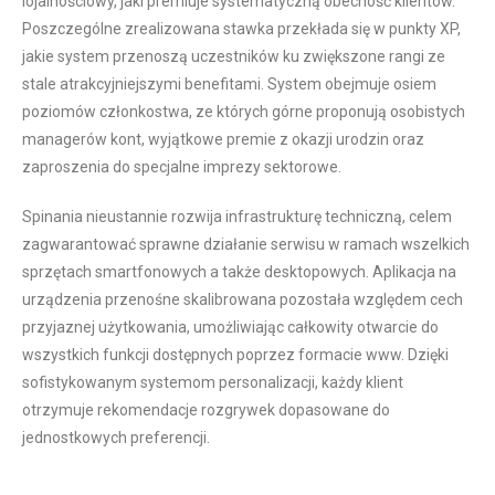
lojalnościowy, jaki premiuje systematyczną obecność klientów.
Poszczególne zrealizowana stawka przekłada się w punkty XP,
jakie system przenoszą uczestników ku zwiększone rangi ze
stale atrakcyjniejszymi benefitami. System obejmuje osiem
poziomów członkostwa, ze których górne proponują osobistych
managerów kont, wyjątkowe premie z okazji urodzin oraz
zaproszenia do specjalne imprezy sektorowe.
Spinania nieustannie rozwija infrastrukturę techniczną, celem
zagwarantować sprawne działanie serwisu w ramach wszelkich
sprzętach smartfonowych a także desktopowych. Aplikacja na
urządzenia przenośne skalibrowana pozostała względem cech
przyjaznej użytkowania, umożliwiając całkowity otwarcie do
wszystkich funkcji dostępnych poprzez formacie www. Dzięki
sofistykowanym systemom personalizacji, każdy klient
otrzymuje rekomendacje rozgrywek dopasowane do
jednostkowych preferencji.