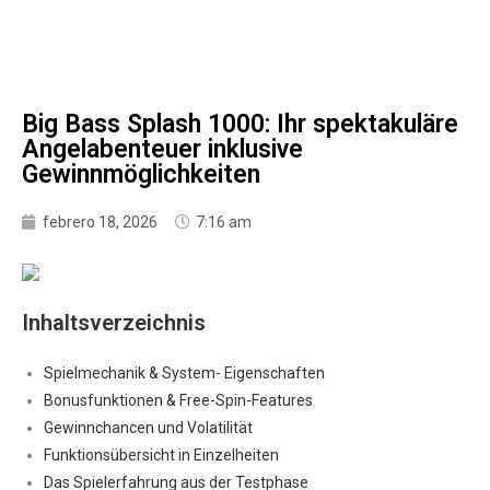
Big Bass Splash 1000: Ihr spektakuläre
Angelabenteuer inklusive
Gewinnmöglichkeiten
febrero 18, 2026
7:16 am
Inhaltsverzeichnis
Spielmechanik & System- Eigenschaften
Bonusfunktionen & Free-Spin-Features
Gewinnchancen und Volatilität
Funktionsübersicht in Einzelheiten
Das Spielerfahrung aus der Testphase