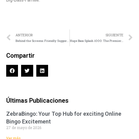
ANTERIOR
SIGUIENTE
Behind the Screens: Friendly Support and Simple Answers for Online Casino Entertainment
Huge Bass Splash 1000: The Premier Fish-Themed Gaming Experience
Compartir
Últimas Publicaciones
ZebraBingo: Your Top Hub for exciting Online
Bingo Excitement
27 de mayo de 2026
Ver más