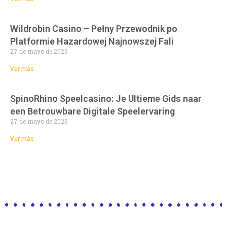
Wildrobin Casino – Pełny Przewodnik po
Platformie Hazardowej Najnowszej Fali
27 de mayo de 2026
Ver más
SpinoRhino Speelcasino: Je Ultieme Gids naar
een Betrouwbare Digitale Speelervaring
27 de mayo de 2026
Ver más