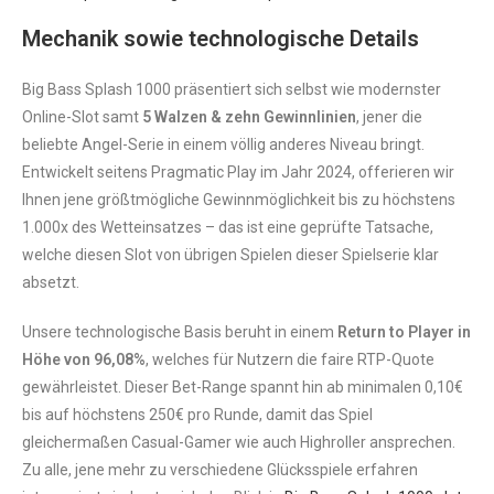
Mechanik sowie technologische Details
Big Bass Splash 1000 präsentiert sich selbst wie modernster
Online-Slot samt
5 Walzen & zehn Gewinnlinien
, jener die
beliebte Angel-Serie in einem völlig anderes Niveau bringt.
Entwickelt seitens Pragmatic Play im Jahr 2024, offerieren wir
Ihnen jene größtmögliche Gewinnmöglichkeit bis zu höchstens
1.000x des Wetteinsatzes – das ist eine geprüfte Tatsache,
welche diesen Slot von übrigen Spielen dieser Spielserie klar
absetzt.
Unsere technologische Basis beruht in einem
Return to Player in
Höhe von 96,08%
, welches für Nutzern die faire RTP-Quote
gewährleistet. Dieser Bet-Range spannt hin ab minimalen 0,10€
bis auf höchstens 250€ pro Runde, damit das Spiel
gleichermaßen Casual-Gamer wie auch Highroller ansprechen.
Zu alle, jene mehr zu verschiedene Glücksspiele erfahren