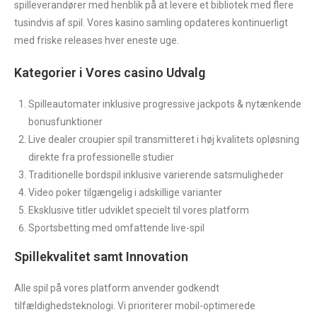
spilleverandører med henblik på at levere et bibliotek med flere
tusindvis af spil. Vores kasino samling opdateres kontinuerligt
med friske releases hver eneste uge.
Kategorier i Vores casino Udvalg
Spilleautomater inklusive progressive jackpots & nytænkende
bonusfunktioner
Live dealer croupier spil transmitteret i høj kvalitets opløsning
direkte fra professionelle studier
Traditionelle bordspil inklusive varierende satsmuligheder
Video poker tilgængelig i adskillige varianter
Eksklusive titler udviklet specielt til vores platform
Sportsbetting med omfattende live-spil
Spillekvalitet samt Innovation
Alle spil på vores platform anvender godkendt
tilfældighedsteknologi. Vi prioriterer mobil-optimerede