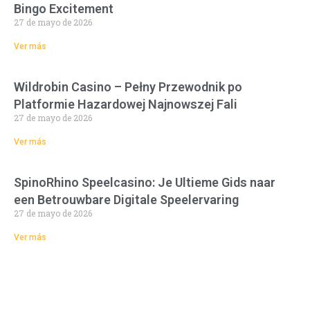
Bingo Excitement
27 de mayo de 2026
Ver más
Wildrobin Casino – Pełny Przewodnik po
Platformie Hazardowej Najnowszej Fali
27 de mayo de 2026
Ver más
SpinoRhino Speelcasino: Je Ultieme Gids naar
een Betrouwbare Digitale Speelervaring
27 de mayo de 2026
Ver más