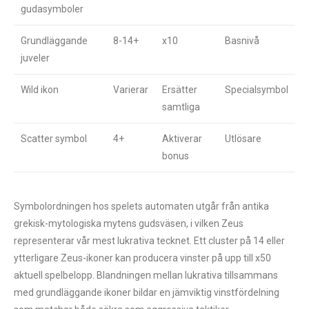
gudasymboler
Grundläggande
8-14+
x10
Basnivå
juveler
Wild ikon
Varierar
Ersätter
Specialsymbol
samtliga
Scatter symbol
4+
Aktiverar
Utlösare
bonus
Symbolordningen hos spelets automaten utgår från antika
grekisk-mytologiska mytens gudsväsen, i vilken Zeus
representerar vår mest lukrativa tecknet. Ett cluster på 14 eller
ytterligare Zeus-ikoner kan producera vinster på upp till x50
aktuell spelbelopp. Blandningen mellan lukrativa tillsammans
med grundläggande ikoner bildar en jämviktig vinstfördelning