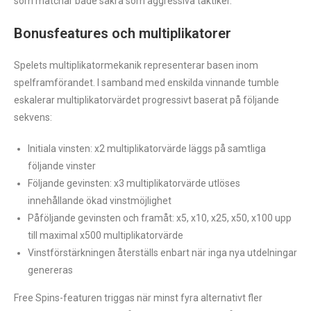
som matchar både säkra som aggressiva taktiker.
Bonusfeatures och multiplikatorer
Spelets multiplikatormekanik representerar basen inom
spelframförandet. I samband med enskilda vinnande tumble
eskalerar multiplikatorvärdet progressivt baserat på följande
sekvens:
Initiala vinsten: x2 multiplikatorvärde läggs på samtliga
följande vinster
Följande gevinsten: x3 multiplikatorvärde utlöses
innehållande ökad vinstmöjlighet
Påföljande gevinsten och framåt: x5, x10, x25, x50, x100 upp
till maximal x500 multiplikatorvärde
Vinstförstärkningen återställs enbart när inga nya utdelningar
genereras
Free Spins-featuren triggas när minst fyra alternativt fler