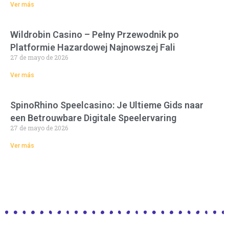
Ver más
Wildrobin Casino – Pełny Przewodnik po
Platformie Hazardowej Najnowszej Fali
27 de mayo de 2026
Ver más
SpinoRhino Speelcasino: Je Ultieme Gids naar
een Betrouwbare Digitale Speelervaring
27 de mayo de 2026
Ver más