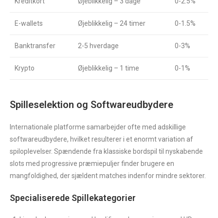
Kreditkort
Øjeblikkelig – 3 dage
0-2.5%
E-wallets
Øjeblikkelig – 24 timer
0-1.5%
Banktransfer
2-5 hverdage
0-3%
Krypto
Øjeblikkelig – 1 time
0-1%
Spilleselektion og Softwareudbydere
Internationale platforme samarbejder ofte med adskillige
softwareudbydere, hvilket resulterer i et enormt variation af
spiloplevelser. Spændende fra klassiske bordspil til nyskabende
slots med progressive præmiepuljer finder brugere en
mangfoldighed, der sjældent matches indenfor mindre sektorer.
Specialiserede Spillekategorier