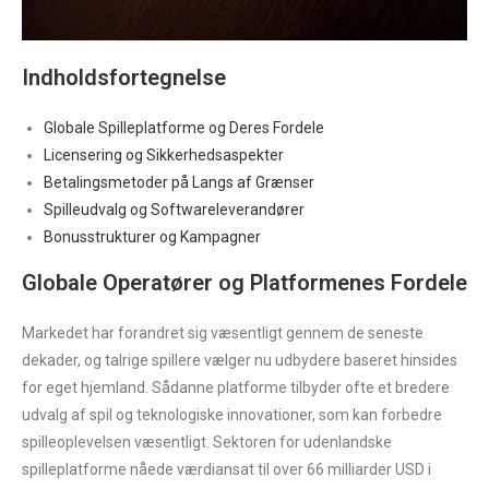
Indholdsfortegnelse
Globale Spilleplatforme og Deres Fordele
Licensering og Sikkerhedsaspekter
Betalingsmetoder på Langs af Grænser
Spilleudvalg og Softwareleverandører
Bonusstrukturer og Kampagner
Globale Operatører og Platformenes Fordele
Markedet har forandret sig væsentligt gennem de seneste
dekader, og talrige spillere vælger nu udbydere baseret hinsides
for eget hjemland. Sådanne platforme tilbyder ofte et bredere
udvalg af spil og teknologiske innovationer, som kan forbedre
spilleoplevelsen væsentligt. Sektoren for udenlandske
spilleplatforme nåede værdiansat til over 66 milliarder USD i