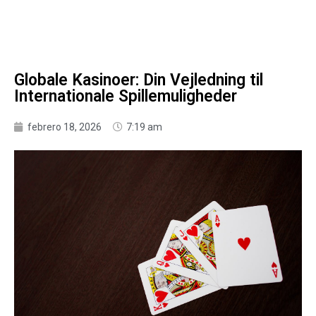
Globale Kasinoer: Din Vejledning til
Internationale Spillemuligheder
febrero 18, 2026
7:19 am