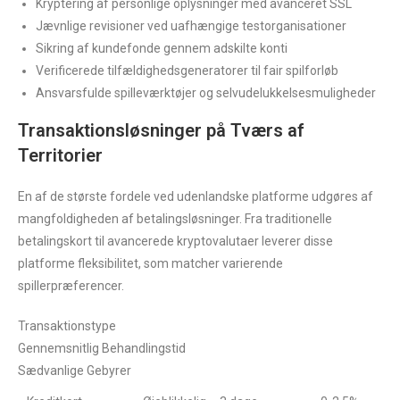
Kryptering af personlige oplysninger med avanceret SSL
Jævnlige revisioner ved uafhængige testorganisationer
Sikring af kundefonde gennem adskilte konti
Verificerede tilfældighedsgeneratorer til fair spilforløb
Ansvarsfulde spilleværktøjer og selvudelukkelsesmuligheder
Transaktionsløsninger på Tværs af
Territorier
En af de største fordele ved udenlandske platforme udgøres af
mangfoldigheden af betalingsløsninger. Fra traditionelle
betalingskort til avancerede kryptovalutaer leverer disse
platforme fleksibilitet, som matcher varierende
spillerpræferencer.
Transaktionstype
Gennemsnitlig Behandlingstid
Sædvanlige Gebyrer