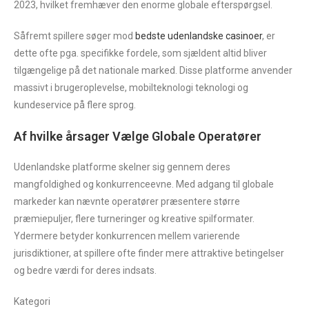
2023, hvilket fremhæver den enorme globale efterspørgsel.
Såfremt spillere søger mod
bedste udenlandske casinoer
, er
dette ofte pga. specifikke fordele, som sjældent altid bliver
tilgængelige på det nationale marked. Disse platforme anvender
massivt i brugeroplevelse, mobilteknologi teknologi og
kundeservice på flere sprog.
Af hvilke årsager Vælge Globale Operatører
Udenlandske platforme skelner sig gennem deres
mangfoldighed og konkurrenceevne. Med adgang til globale
markeder kan nævnte operatører præsentere større
præmiepuljer, flere turneringer og kreative spilformater.
Ydermere betyder konkurrencen mellem varierende
jurisdiktioner, at spillere ofte finder mere attraktive betingelser
og bedre værdi for deres indsats.
Kategori