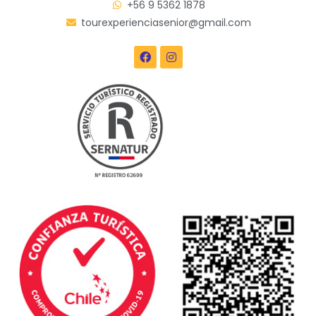
+56 9 5362 1878
tourexperienciasenior@gmail.com