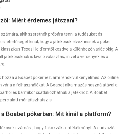
ogatás
n
zői: Miért érdemes játszani?
 számára, akik szeretnék próbára tenni a tudásukat és
mos lehetőséget kínál, hogy a játékosok élvezhessék a póker
a klasszikus Texas Hold’emtől kezdve a különböző variációkig. A
játékosoknak is kiváló választás, mivel a versenyek és a
ra.
k hozzá a Boabet pókerhez, ami rendkívül kényelmes. Az online
om várja a felhasználókat. A Boabet alkalmazás használatával a
árhol és bármikor csatlakozhatnak a játékhoz. A Boabet
perc alatt már játszhatsz is.
a Boabet pókerben: Mit kínál a platform?
átékosok számára, hogy fokozzák a játékélményt. Az üdvözlő