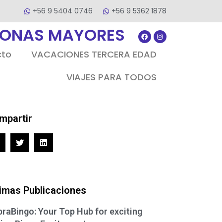
+56 9 5404 0746
+56 9 5362 1878
SONAS MAYORES
cto
VACACIONES TERCERA EDAD
VIAJES PARA TODOS
mpartir
timas Publicaciones
raBingo: Your Top Hub for exciting