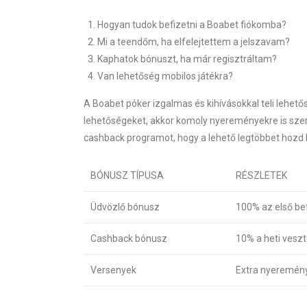
Hogyan tudok befizetni a Boabet fiókomba?
Mi a teendőm, ha elfelejtettem a jelszavam?
Kaphatok bónuszt, ha már regisztráltam?
Van lehetőség mobilos játékra?
A Boabet póker izgalmas és kihívásokkal teli lehet
lehetőségeket, akkor komoly nyereményekre is szert
cashback programot, hogy a lehető legtöbbet hozd ki
BÓNUSZ TÍPUSA
RÉSZLETEK
Üdvözlő bónusz
100% az első bef
Cashback bónusz
10% a heti veszt
Versenyek
Extra nyeremény