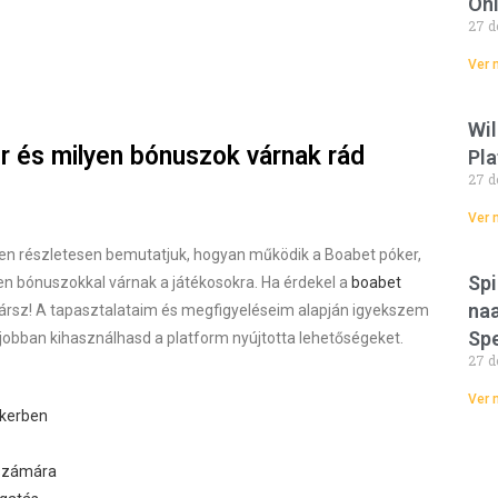
Onl
27 d
Ver 
Wil
 és milyen bónuszok várnak rád
Pla
27 d
Ver 
ben részletesen bemutatjuk, hogyan működik a Boabet póker,
Spi
yen bónuszokkal várnak a játékosokra. Ha érdekel a
boabet
naa
n jársz! A tapasztalataim és megfigyeléseim alapján igyekszem
Spe
gjobban kihasználhasd a platform nyújtotta lehetőségeket.
27 d
Ver 
ókerben
 számára