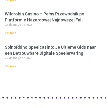
Wildrobin Casino – Pełny Przewodnik po
Platformie Hazardowej Najnowszej Fali
27 de mayo de 2026
Ver más
SpinoRhino Speelcasino: Je Ultieme Gids naar
een Betrouwbare Digitale Speelervaring
27 de mayo de 2026
Ver más