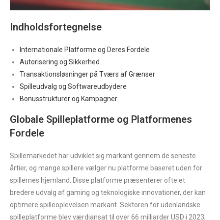
Indholdsfortegnelse
Internationale Platforme og Deres Fordele
Autorisering og Sikkerhed
Transaktionsløsninger på Tværs af Grænser
Spilleudvalg og Softwareudbydere
Bonusstrukturer og Kampagner
Globale Spilleplatforme og Platformenes
Fordele
Spillemarkedet har udviklet sig markant gennem de seneste
årtier, og mange spillere vælger nu platforme baseret uden for
spillernes hjemland. Disse platforme præsenterer ofte et
bredere udvalg af gaming og teknologiske innovationer, der kan
optimere spilleoplevelsen markant. Sektoren for udenlandske
spilleplatforme blev værdiansat til over 66 milliarder USD i 2023,