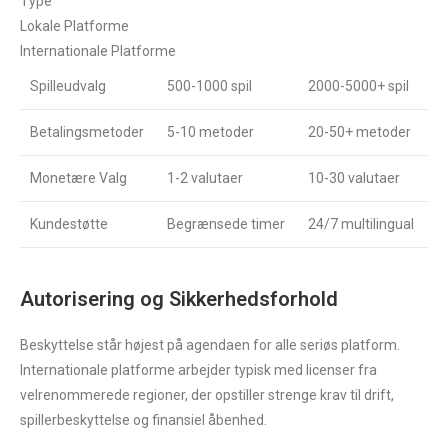
Type
Lokale Platforme
Internationale Platforme
Spilleudvalg
500-1000 spil
2000-5000+ spil
Betalingsmetoder
5-10 metoder
20-50+ metoder
Monetære Valg
1-2 valutaer
10-30 valutaer
Kundestøtte
Begrænsede timer
24/7 multilingual
Autorisering og Sikkerhedsforhold
Beskyttelse står højest på agendaen for alle seriøs platform.
Internationale platforme arbejder typisk med licenser fra
velrenommerede regioner, der opstiller strenge krav til drift,
spillerbeskyttelse og finansiel åbenhed.