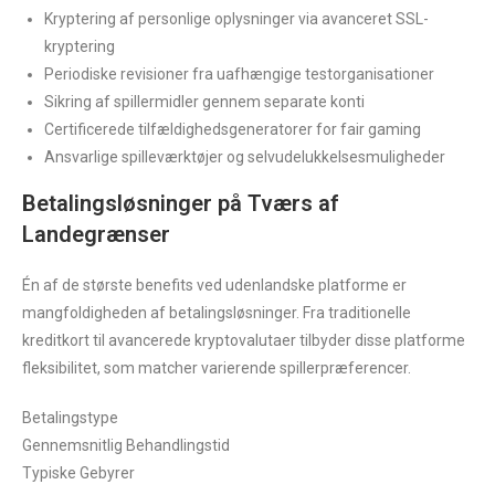
Kryptering af personlige oplysninger via avanceret SSL-
kryptering
Periodiske revisioner fra uafhængige testorganisationer
Sikring af spillermidler gennem separate konti
Certificerede tilfældighedsgeneratorer for fair gaming
Ansvarlige spilleværktøjer og selvudelukkelsesmuligheder
Betalingsløsninger på Tværs af
Landegrænser
Én af de største benefits ved udenlandske platforme er
mangfoldigheden af betalingsløsninger. Fra traditionelle
kreditkort til avancerede kryptovalutaer tilbyder disse platforme
fleksibilitet, som matcher varierende spillerpræferencer.
Betalingstype
Gennemsnitlig Behandlingstid
Typiske Gebyrer