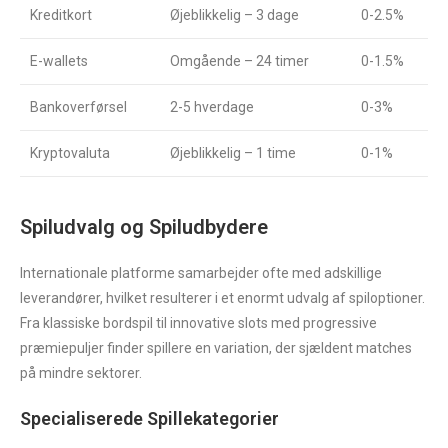
Kreditkort
Øjeblikkelig – 3 dage
0-2.5%
E-wallets
Omgående – 24 timer
0-1.5%
Bankoverførsel
2-5 hverdage
0-3%
Kryptovaluta
Øjeblikkelig – 1 time
0-1%
Spiludvalg og Spiludbydere
Internationale platforme samarbejder ofte med adskillige
leverandører, hvilket resulterer i et enormt udvalg af spiloptioner.
Fra klassiske bordspil til innovative slots med progressive
præmiepuljer finder spillere en variation, der sjældent matches
på mindre sektorer.
Specialiserede Spillekategorier