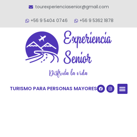
tourexperienciasenior@gmail.com
+56 9 5404 0746
+56 9 5362 1878
TURISMO PARA PERSONAS MAYORES
Quiénes S
VACACIONES TERCERA ED
VIAJES PARA