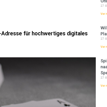
Onl
27 d
Ver 
Wil
-Adresse für hochwertiges digitales
Pla
27 d
Ver 
Spi
naa
Spe
27 d
Ver 