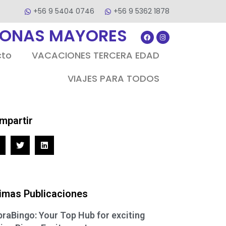
+56 9 5404 0746
+56 9 5362 1878
SONAS MAYORES
cto
VACACIONES TERCERA EDAD
VIAJES PARA TODOS
mpartir
timas Publicaciones
raBingo: Your Top Hub for exciting