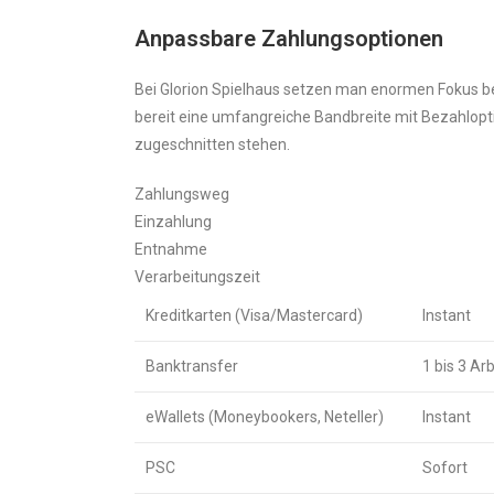
Anpassbare Zahlungsoptionen
Bei Glorion Spielhaus setzen man enormen Fokus be
bereit eine umfangreiche Bandbreite mit Bezahlopti
zugeschnitten stehen.
Zahlungsweg
Einzahlung
Entnahme
Verarbeitungszeit
Kreditkarten (Visa/Mastercard)
Instant
Banktransfer
1 bis 3 Ar
eWallets (Moneybookers, Neteller)
Instant
PSC
Sofort