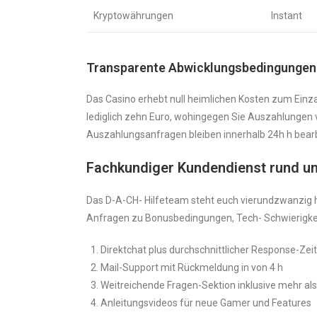
Kryptowährungen
Instant
Transparente Abwicklungsbedingungen
Das Casino erhebt null heimlichen Kosten zum Ein
lediglich zehn Euro, wohingegen Sie Auszahlungen
Auszahlungsanfragen bleiben innerhalb 24h h bearbe
Fachkundiger Kundendienst rund um
Das D-A-CH- Hilfeteam steht euch vierundzwanzig h 
Anfragen zu Bonusbedingungen, Tech- Schwierigkei
Direktchat plus durchschnittlicher Response-Zei
Mail-Support mit Rückmeldung in von 4 h
Weitreichende Fragen-Sektion inklusive mehr al
Anleitungsvideos für neue Gamer und Features