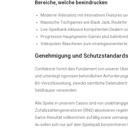
Bereiche, welche beeindrucken
Moderne Videoslots mit innovativen Features und
Klassische Tischgames wie Black Jack, Roulette
Live-Spielbank inklusive kompetenten Dealern s
Progressive Hauptgewinn-Games plus bahnbre
Videopoker-Maschinen zum strategieorientiert
Genehmigung und Schutzstandard
Confidence formt dies Fundament von unserer Überze
und unterliegt rigorosen behördlichen Anforderunge
Bit-Verschlüsselung, zwecks sämtliche Datenübert
Geldhäuser verwenden.
Alle Spiele in unserem Casino sind von unabhängigen
Zufallszahlengeneratoren (RNG) absolvieren regel
Game-Resultat vollkommen zufällig sowie unmanipuli
du sollen sich nur auf dein Spielspaß konzentrieren