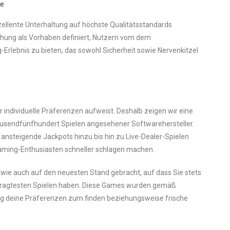
se
zellente Unterhaltung auf höchste Qualitätsstandards
tehung als Vorhaben definiert, Nutzern vom dem
rlebnis zu bieten, das sowohl Sicherheit sowie Nervenkitzel
r individuelle Präferenzen aufweist. Deshalb zeigen wir eine
ausendfünfhundert Spielen angesehener Softwarehersteller.
ansteigende Jackpots hinzu bis hin zu Live-Dealer-Spielen
 Gaming-Enthusiasten schneller schlagen machen.
 wie auch auf den neuesten Stand gebracht, auf dass Sie stets
gefragtesten Spielen haben. Diese Games wurden gemäß
ügig deine Präferenzen zum finden beziehungsweise frische