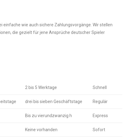
i einfache wie auch sichere Zahlungsvorgänge. Wir stellen
onen, die gezielt für jene Ansprüche deutscher Spieler
2 bis 5 Werktage
Schnell
beitstage
drei bis sieben Geschäftstage
Regulär
Bis zu vierundzwanzig h
Express
Keine vorhanden
Sofort