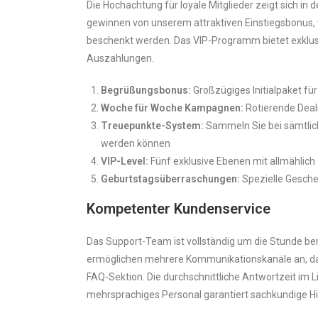
Die Hochachtung für loyale Mitglieder zeigt sich in
gewinnen von unserem attraktiven Einstiegsbon
beschenkt werden. Das VIP-Programm bietet exklusi
Auszahlungen.
Begrüßungsbonus:
Großzügiges Initialpaket fü
Woche für Woche Kampagnen:
Rotierende Deals
Treuepunkte-System:
Sammeln Sie bei sämtlic
werden können
VIP-Level:
Fünf exklusive Ebenen mit allmählic
Geburtstagsüberraschungen:
Spezielle Gesch
Kompetenter Kundenservice
Das Support-Team ist vollständig um die Stunde ber
ermöglichen mehrere Kommunikationskanäle an, dar
FAQ-Sektion. Die durchschnittliche Antwortzeit im L
mehrsprachiges Personal garantiert sachkundige Hilf