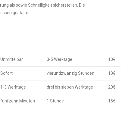
g als sowie Schnelligkeit sicherstellen. Die
essen gestaltet.
Unmittelbar
3-5 Werktage
10€
Sofort
vierundzwanzig Stunden
10€
1-3 Werktage
drei bis sieben Werktage
20€
fünfzehn Minuten
1 Stunde
15€