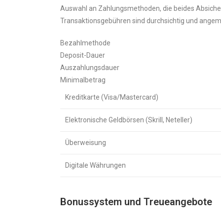
Auswahl an Zahlungsmethoden, die beides Absicherun
Transaktionsgebühren sind durchsichtig und angem
Bezahlmethode
Deposit-Dauer
Auszahlungsdauer
Minimalbetrag
Kreditkarte (Visa/Mastercard)
Elektronische Geldbörsen (Skrill, Neteller)
Überweisung
Digitale Währungen
Bonussystem und Treueangebote