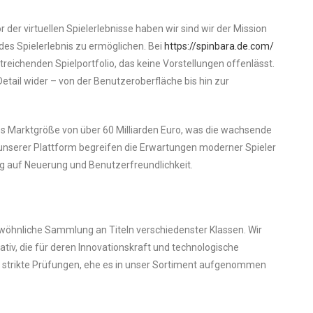
r der virtuellen Spielerlebnisse haben wir sind wir der Mission
ndes Spielerlebnis zu ermöglichen. Bei
https://spinbara.de.com/
treichenden Spielportfolio, das keine Vorstellungen offenlässt.
Detail wider – von der Benutzeroberfläche bis hin zur
tes Marktgröße von über 60 Milliarden Euro, was die wachsende
 unserer Plattform begreifen die Erwartungen moderner Spieler
g auf Neuerung und Benutzerfreundlichkeit.
ewöhnliche Sammlung an Titeln verschiedenster Klassen. Wir
tiv, die für deren Innovationskraft und technologische
 strikte Prüfungen, ehe es in unser Sortiment aufgenommen