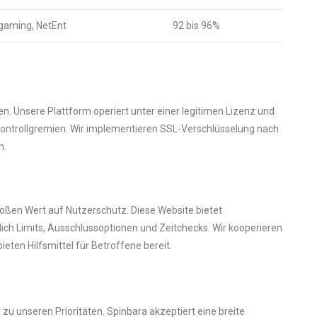
gaming, NetEnt
92 bis 96%
g
n. Unsere Plattform operiert unter einer legitimen Lizenz und
 Kontrollgremien. Wir implementieren SSL-Verschlüsselung nach
n.
großen Wert auf Nutzerschutz. Diese Website bietet
ich Limits, Ausschlussoptionen und Zeitchecks. Wir kooperieren
eten Hilfsmittel für Betroffene bereit.
zu unseren Prioritäten. Spinbara akzeptiert eine breite